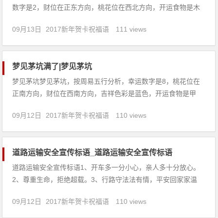
数字是2，财位在正东方向，桃花位在西北方向，开运食物是木
耳。【吉凶指数：83】梦见小象：1、已婚妇女梦见小象玩耍，
09月13日
2017新年贺卡祝福语
111 views
要生一个漂亮的男孩。2、考生梦见抱着小象，预示考试成绩
好。3、梦见大象和小象，预示着你会过上幸福、舒畅的生活，
是吉兆。
梦见茅坑满了|梦见茅坑
梦见茅坑梦见茅坑，按周易五行分析，幸运数字是8，桃花位在
正南方向，财位在西南方向，吉祥色彩是蓝色，开运食物是甲
鱼。【吉凶指数：95】梦见茅坑：1、梦见茅坑，此梦也可能暗
09月12日
2017新年贺卡祝福语
110 views
喻着，梦者在近期的财运比较不错，相信梦者将会发大财，梦者
也将因此而与自己的家人一起过上富足的幸福生活，是一个大吉
的好兆头。
道路运输安全宣传标语_道路运输安全宣传标语
道路运输安全宣传标语1、开车多一分小心，亲人多十分放心。
2、尊重生命，拒绝超载。3、行路守法法有情，平安回家家温
馨。4、维护交通秩序，争做文明公民。5、超车超速痛快一时，
09月12日
2017新年贺卡祝福语
110 views
酿成车祸悔恨一生。6、生命需要阳光，幸福需要安全。7、一身
安危系全家，全家幸福系一人。8、安全是朵幸福花，合家浇灌