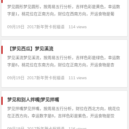
梦见圆形梦见圆形，按周易五行分析，吉祥色彩是黄色，幸运数
字是1，桃花位在正南方向，财位在西南方向，开运食物是葡
萄。【吉凶指数：85】梦见圆形：1、上学的人梦见圆形，意味
09月19日
2017新年贺卡祝福语
114 views
着理科成绩还好，口试文科成绩差，未如愿。2、已婚男女梦见
圆形，意味着你会拥有幸福美满的婚姻。3、做生意的人梦见圆
形，代表
【梦见西瓜】梦见溪流
梦见溪流梦见溪流，按周易五行分析，吉祥色彩是绿色，幸运数
字是8，桃花位在东南方向，财位在正南方向，开运食物是杏
仁。【吉凶指数：84】梦见溪流：1、梦见干涸的小溪，财产会
09月19日
2017新年贺卡祝福语
111 views
受到损失。2、梦见溪流生活幸福，衣食无忧。3、怀孕的人梦见
溪流，生男，春占生女，有孕前三个月多小心。4、做生意的人
梦见
梦见和别人拌嘴|梦见拌嘴
梦见拌嘴梦见拌嘴，按周易五行分析，财位在西北方向，桃花位
在正西方向，幸运数字是8，吉祥色彩是紫色，开运食物是饺
子。【吉凶指数：95】梦见拌嘴：1、做生意的人梦见拌嘴，代
09月19日
2017新年贺卡祝福语
116 views