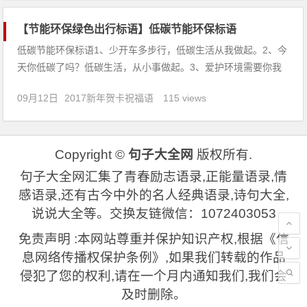
【节能环保绿色出行标语】低碳节能环保标语
低碳节能环保标语1、少开车多步行，低碳生活从我做起。2、今
天你低碳了吗？低碳生活，从小事做起。3、爱护环境需要你我
共同的参与。4、幸福就是天蓝、山青、水绿。5、见垃圾，弯个
09月12日
2017新年贺卡祝福语
115 views
腰，争做绿色小使者。6、地球我的家，环保靠大家。7、心动不
如行动，去怨不如去干。8、环保从点滴做起！9、有限的
Copyright ©
句子大全网
版权所有.
句子大全网汇集了青春励志语录,正能量语录,情
感语录,还有古今中外的名人经典语录,诗句大全,
说说大全等。交换友链微信：1072403053
免责声明 :本网站尊重并保护知识产权,根据《信
息网络传播权保护条例》,如果我们转载的作品
侵犯了您的权利,请在一个月内通知我们,我们会
及时删除。