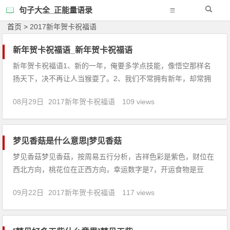
句子大全_正能量语录
首页
>
2017新年贺卡祝福语
新年贺卡祝福语_新年贺卡祝福语
新年贺卡祝福语1、新的一年，俺要多学点技能，像悟空那样名
扬天下，决不再让人当猴耍了。2、我们不常拥有新年，却常拥
有新的一天，愿你每一年、每一天都充满着幸福与喜悦！3、陈
08月29日
2017新年贺卡祝福语
109 views
年老友，恭喜发财！出门在外，岁岁平安！常回家看看，生活更
甜甜！4、送走旧年的时候，也送走一年的阴郁，迎来新春的时
候，也迎来新
梦见香菇是什么意思|梦见香菇
梦见香菇梦见香菇，按周易五行分析，吉祥色彩是紫色，财位在
西北方向，桃花位在正西方向，幸运数字是7，开运食物是豆
芽。【吉凶指数：99】梦见香菇：1、梦见香菇，身体有困倦的
09月22日
2017新年贺卡祝福语
117 views
感觉，小心照顾好自己。之前答应了别人的事情，会让你很烦
恼。2、梦见摘香菇，吉兆，是生活幸福的预兆。3、待业者梦见
采蘑菇，