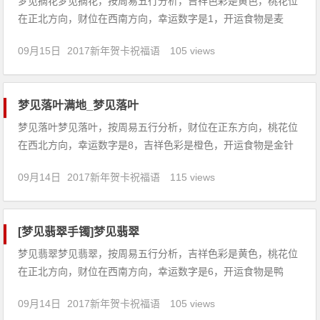
梦见摘花梦见摘花，按周易五行分析，吉祥色彩是黄色，桃花位
在正北方向，财位在西南方向，幸运数字是1，开运食物是麦
片。【吉凶指数：87】梦见摘花：1、未婚男子梦见摘花，要娶
09月15日
2017新年贺卡祝福语
105 views
一个国色天香的少女为妻。2、梦见采摘鲜花，生意兴隆或家庭
幸福，你会觅得好的对象。3、未婚者梦见摘花，预示着你日后
会长到一
梦见落叶满地_梦见落叶
梦见落叶梦见落叶，按周易五行分析，财位在正东方向，桃花位
在西北方向，幸运数字是8，吉祥色彩是橙色，开运食物是金针
菇。【吉凶指数：77】梦见落叶：1、女人梦见扫落叶，意味着
09月14日
2017新年贺卡祝福语
115 views
扫除卑贱，丈夫会富有，生活会幸福。2、男人梦见树落叶，近
期你的工作运一般，压力比较大，也让你想跳出这种困惑。3、
单身的
[梦见翡翠手镯]梦见翡翠
梦见翡翠梦见翡翠，按周易五行分析，吉祥色彩是黄色，桃花位
在正北方向，财位在西南方向，幸运数字是6，开运食物是鸭
蛋。【吉凶指数：89】梦见翡翠：1、梦见翡翠镯子断了，预示
09月14日
2017新年贺卡祝福语
105 views
着近期你会重获自由，生活会很幸福，是吉兆。2、孕妇梦见翡