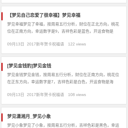
翠，是吉兆。预示着生产顺利，生活安康。3、梦见翡翠，象征
财富、顺
【梦见自己恋爱了很幸福】梦见幸福
梦见幸福梦见了幸福，按周易五行分析，财位在正北方向，桃花
位在正南方向，幸运数字是9，吉祥色彩是蓝色，开运食物是
虾。【吉凶指数：79】梦见幸福：1、梦见别人幸福，预示梦者
09月13日
2017新年贺卡祝福语
122 views
近期的运势大好，不管做什么都将会一切顺利，前途一片光明。
2、怀孕的人梦见了幸福，预示生女，春占生男。不可挑重担，
防跌倒。
[梦见金钱豹]梦见金钱
梦见金钱梦见金钱，按周易五行分析，财位在正南方向，桃花位
在正东方向，幸运数字是7，吉祥色彩是白色，开运食物是海
带。【吉凶指数：82】梦见金钱：1、梦见丢失金钱，表示你的
09月13日
2017新年贺卡祝福语
108 views
家庭生活将很不和谐，你的事业也前景暗淡。2、梦见自己看着
一大笔金钱，表示财富、成功和幸福，你伸手可及。3、梦见跟
人在做金
梦见潇湘月_梦见小象
梦见小象梦见了小象，按周易五行分析，吉祥色彩是黑色，幸运