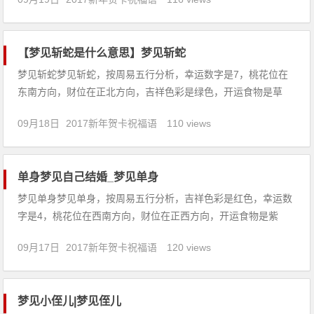
表经营不利，成长缓慢，亏损停止营业。2、梦见与男友拌嘴，
预示着你们之间的感情会很好，彼此会很恩爱、幸福，是吉兆。
3、女人
【梦见斩蛇是什么意思】梦见斩蛇
梦见斩蛇梦见斩蛇，按周易五行分析，幸运数字是7，桃花位在
东南方向，财位在正北方向，吉祥色彩是绿色，开运食物是草
莓。【吉凶指数：77】梦见斩蛇：1、梦见斩蛇，吉兆，生活会
09月18日
2017新年贺卡祝福语
110 views
幸福。2、农民梦见斩蛇，会获得大丰收。3、商人梦见斩蛇，生
意会获利。4、恋爱中的人梦见斩蛇，说明虽有口舌争吵无碍大
局，
单身梦见自己结婚_梦见单身
梦见单身梦见单身，按周易五行分析，吉祥色彩是红色，幸运数
字是4，桃花位在西南方向，财位在正西方向，开运食物是紫
菜。【吉凶指数：86】梦见单身：1、梦见单身男子，暗示梦者
09月17日
2017新年贺卡祝福语
120 views
应该为了自己的幸福而大胆地敞开心中追求自己的天性。2、做
生意的人梦见单身，代表多研讨得失、再改进可望赚钱得利。
3、恋爱中
梦见小侄儿|梦见侄儿