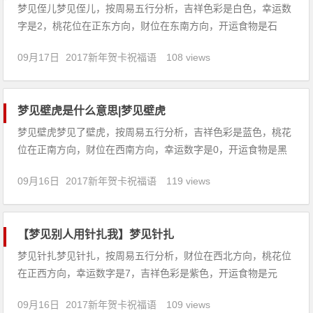
梦见侄儿梦见侄儿，按周易五行分析，吉祥色彩是白色，幸运数
字是2，桃花位在正东方向，财位在东南方向，开运食物是石
榴。【吉凶指数：95】梦见侄儿：1、梦见侄儿说话，爱情运急
09月17日
2017新年贺卡祝福语
108 views
速上升。两人将处于相知相爱的幸福里，但要小心，不可因一时
冲动而做出遗恨终身的事。2、出行的人梦见侄儿，建议秋冬之
间可外出。
梦见壁虎是什么意思|梦见壁虎
梦见壁虎梦见了壁虎，按周易五行分析，吉祥色彩是蓝色，桃花
位在正南方向，财位在西南方向，幸运数字是0，开运食物是黑
豆。【吉凶指数：80】梦见壁虎：1、本命年的人梦见了壁虎，
09月16日
2017新年贺卡祝福语
119 views
意味着喜气临门，财官双美，运势顺泰如意。2、孕妇梦见壁虎
爬进家门，这是吉祥的预兆，此梦预示了孕妈一家都会平安健康
并且幸福
【梦见别人用针扎我】梦见针扎
梦见针扎梦见针扎，按周易五行分析，财位在西北方向，桃花位
在正西方向，幸运数字是7，吉祥色彩是紫色，开运食物是元
宵。【吉凶指数：91】梦见针扎：1、孕妇梦见被针扎，预示着
09月16日
2017新年贺卡祝福语
109 views
你近期的生活很不顺心，可能你还没有适应孕期生活，令你很厌