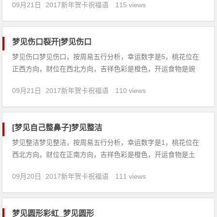
09月21日
2017新年贺卡祝福语
115 views
着你近期生活中有危险，建议你注意安全与健康，避免发生流
产。2、梦见自己骑马沿着堤岸而行，预示在追求幸福和财富的
道路上，你将
梦见伤口裂开|梦见伤口
梦见伤口梦见伤口，按周易五行分析，幸运数字是5，桃花位在
正西方向，财位在西北方向，吉祥色彩是橙色，开运食物是豌
豆。【吉凶指数：80】梦见伤口：1、梦见两个人互相舔着伤
09月21日
2017新年贺卡祝福语
110 views
口，预示你会卷入纠纷，要和人打官司。2、梦见包扎伤口，预
示为了别人的快乐或幸福，你把个人的想法和欲望放在第二位。
3、恋爱中
[梦见自己整鼻子]梦见整洁
梦见整洁梦见整洁，按周易五行分析，幸运数字是1，桃花位在
西北方向，财位在正南方向，吉祥色彩是橙色，开运食物是土
豆。【吉凶指数：76】梦见整洁：1、梦见卫生间干净整洁，预
09月20日
2017新年贺卡祝福语
111 views
示着做梦者生活幸福安逸，诸事皆顺。2、梦见院落整洁的平
房，预示着做梦者生活美满幸福。3、梦见美观整洁的墙报，预
示你会有贵
梦见圆形彩虹_梦见圆形