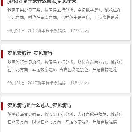
[梦见好多干柴什么意思]梦见干柴
梦见干柴梦见干柴，按周易五行分析，幸运数字是1，桃花位在
西北方向，财位在东南方向，吉祥色彩是黑色，开运食物是莲
藕。【吉凶指数：84】梦见干柴：1、本命年的人梦见干柴，意
09月21日
2017新年贺卡祝福语
123 views
味着可望顺利得财，但口舌是非或稍有阻碍。2、未婚的人梦见
父母送干柴，预兆您的爱情：成功。3、梦见干柴，生活会幸
福，没有痛
梦见去旅行_梦见旅行
梦见旅行梦见旅行，按周易五行分析，财位在东南方向，桃花位
在西北方向，幸运数字是5，吉祥色彩是黑色，开运食物是莲
藕。【吉凶指数：77】梦见旅行：1、商人梦见长途旅行，生意
09月21日
2017新年贺卡祝福语
118 views
上不是很顺利，不能顺利经营，需要重新整顿后再开业。2、梦
见坐火车去旅行，意味着自己生活幸福，无忧无虑。3、女人梦
见自己在
梦见骑马是什么意思_梦见骑马
梦见骑马梦见骑马，按周易五行分析，吉祥色彩是蓝色，桃花位
在正南方向，财位在正北方向，幸运数字是6，开运食物是樱
桃。【吉凶指数：82】梦见骑马：1、孕妇梦见骑马摔跤，预示