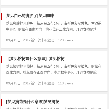
烦，建议你要调整好心态，要乐观的享受现在拥有的幸福。2、
病人梦见针
梦见自己的脚肿了|梦见脚肿
梦见脚肿梦见脚肿，按周易五行分析，吉祥色彩是黄色，幸运数
字是2，财位在西南方向，桃花位在正北方向，开运食物是鸡
蛋。【吉凶指数：98】梦见脚肿：1、梦见脚肿了接着又好了，
09月15日
2017新年贺卡祝福语
120 views
预示着你能找出有效的办法，能够很快的改善与家人的关系，重
新回到以前幸福的生活。2、已婚女人梦见自己的脚肿，预示家
庭中的成员
【梦见榕树是什么意思】梦见榕树
梦见榕树梦见榕树，按周易五行分析，吉祥色彩是橙色，财位在
西北方向，桃花位在正西方向，幸运数字是5，开运食物是豌
豆。【吉凶指数：96】梦见榕树：1、梦见看到一棵大榕树，征
09月15日
2017新年贺卡祝福语
118 views
兆做梦的人会大吉大利，生活会幸福富裕。2、未婚女子梦见高
大的大榕树结满果实，会嫁到一个自己理想的男人。3、已婚女
人梦见果
[梦见摘花是什么意思]梦见摘花