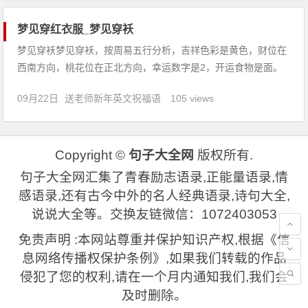
轻信人言，小
梦见穿红衣服_梦见穿袄
梦见穿袄梦见穿袄，按周易五行分析，吉祥色彩是黄色，财位在
西南方向，桃花位在正北方向，幸运数字是2，开运食物是面。
【吉凶指数：88】梦见穿袄：1、梦见穿着花袄，预示着你近期
09月22日
送老师新年英文祝福语
105 views
的运势不好，因为自己的言行举止得罪他人，因此需要学会如何
改变自己的言行举止。2、学生梦见穿袄，说明学业方面的运势
将下降。
Copyright ©
句子大全网
版权所有.
句子大全网汇集了青春励志语录,正能量语录,情
感语录,还有古今中外的名人经典语录,诗句大全,
说说大全等。交换友链微信：1072403053
免责声明 :本网站尊重并保护知识产权,根据《信
息网络传播权保护条例》,如果我们转载的作品
侵犯了您的权利,请在一个月内通知我们,我们会
及时删除。