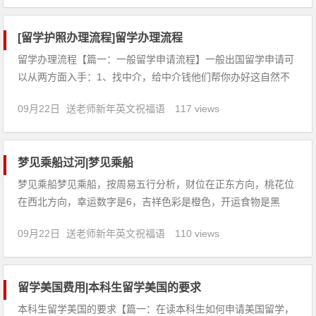
群；预防和解决部分因不良互动方式而产生的
[留学护照办理流程]留学办理流程
留学办理流程【篇一：一般留学申请流程】一般出国留学申请可
以从两方面入手：1、找中介，给中介钱他们帮你办好这自然不
用多少，但是经常会遇到某个环节准备不当等被骗。2、直接联
09月22日
送老师新年英文祝福语
117 views
系学校。直接找学校分为，查询网站、从网站直接申请，一般网
站都附有申请流程表。下载填写完成联系学院提交申请流程。等
待回复，收
梦见乘船过河|梦见乘船
梦见乘船梦见乘船，按周易五行分析，财位在正东方向，桃花位
在西北方向，幸运数字是6，吉祥色彩是橙色，开运食物是黑
豆。【吉凶指数：78】梦见乘船：1、求职者梦见乘船，预示着
09月22日
送老师新年英文祝福语
110 views
你近期的求职运势一般，太自以为是很难取胜的，建议你要调整
好心态，多些自信，最后会找到适合自己的工作。2、梦见乘船
掉河里了，
留学美国费用|本科生留学美国的要求
本科生留学美国的要求【篇一：在读本科生如何申请美国留学，