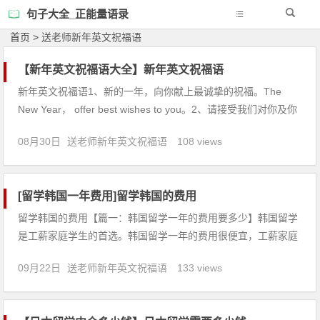
句子大全_正能量语录
首页
>
送老师新年英文祝福语
【新年英文祝福语大全】新年英文祝福语
新年英文祝福语1、新的一年，向你献上最诚挚的祝福。The
New Year， offer best wishes to you。2、请接受我们对你及你
全家的美好祝福，祝你们新年快乐。Please accept our wishes
08月30日
送老师新年英文祝福语
108 views
for you and yours for a happy
[留学韩国一年费用]留学韩国的费用
留学韩国的费用【篇一：韩国留学一年的费用要多少】韩国留学
是工薪家庭学生的首选。韩国留学一年的费用很便宜，工薪家庭
的学生到韩国留学通过打工和争取韩国奖学金，韩国留学一年的
09月22日
送老师新年英文祝福语
133 views
费用家里支付的费用就很少。韩国首尔地区根据大学不同学费也
会有所不同，选择专业也很重要。第一年费用会稍微高一点。大
概需要5、6万