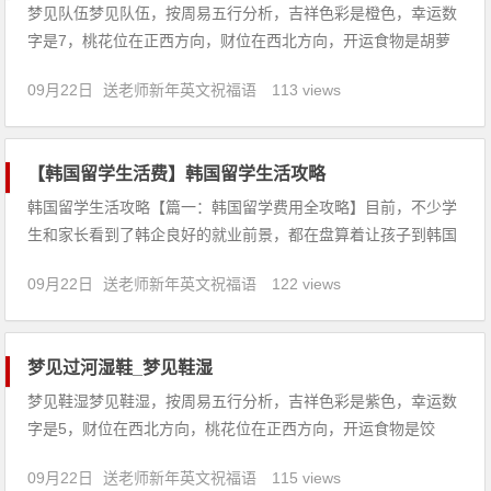
梦见队伍梦见队伍，按周易五行分析，吉祥色彩是橙色，幸运数
字是7，桃花位在正西方向，财位在西北方向，开运食物是胡萝
卜。【吉凶指数：91】梦见队伍：1、病人梦见参加迎亲队伍，
09月22日
送老师新年英文祝福语
113 views
病情会恶化。2、未婚男女梦见迎亲队伍，会喜结良缘。3、囚犯
梦见自己加入警察的游行队伍，会遭到逮捕，被判为长期徒刑。
4
【韩国留学生活费】韩国留学生活攻略
韩国留学生活攻略【篇一：韩国留学费用全攻略】目前，不少学
生和家长看到了韩企良好的就业前景，都在盘算着让孩子到韩国
留学。学费：与其他留学国家相比，韩国留学的费用相对比较低
09月22日
送老师新年英文祝福语
122 views
廉。一般公立大学每学年学费在2万元人民币左右，私立大学为
3-4万元人民币。韩国政府为了吸引留学生，以给学校补助的形
式鼓励学校
梦见过河湿鞋_梦见鞋湿
梦见鞋湿梦见鞋湿，按周易五行分析，吉祥色彩是紫色，幸运数
字是5，财位在西北方向，桃花位在正西方向，开运食物是饺
子。【吉凶指数：81】梦见鞋湿：1、恋爱中的人梦见鞋湿，说
09月22日
送老师新年英文祝福语
115 views
明互相了解，即可成婚。2、本命年的人梦见鞋湿，意味着目前