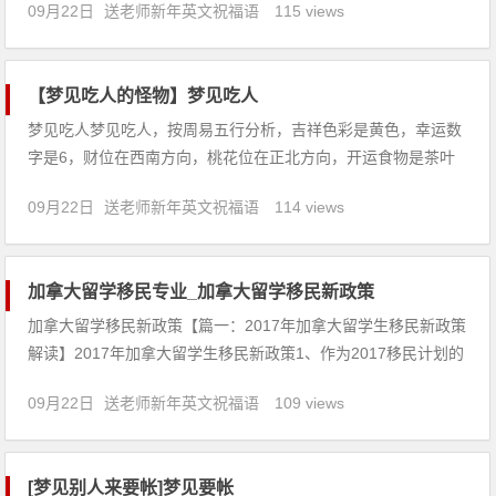
09月22日
送老师新年英文祝福语
115 views
迷人，以山水壮美巍峨著称，教育更是以品质高、性价比高、工
作保障性高等特点成为留学热点。今天，前途君来和大家聊聊新
西兰留学的五大
【梦见吃人的怪物】梦见吃人
梦见吃人梦见吃人，按周易五行分析，吉祥色彩是黄色，幸运数
字是6，财位在西南方向，桃花位在正北方向，开运食物是茶叶
蛋。【吉凶指数：94】梦见吃人：1、梦见鳄鱼吃人，是暗示你
09月22日
送老师新年英文祝福语
114 views
内心深处存在的某种恐惧感，你感到没办法摆脱这种恐惧，害怕
自己会被它所吞噬，也预示着你生活或者精神上会受到一些苦
难。2、病
加拿大留学移民专业_加拿大留学移民新政策
加拿大留学移民新政策【篇一：2017年加拿大留学生移民新政策
解读】2017年加拿大留学生移民新政策1、作为2017移民计划的
一部分，将父母和祖父母团聚移民的5000名额增加到10000名；
09月22日
送老师新年英文祝福语
109 views
2、给有兄弟姐妹在加拿大的申请人在快速通道中更多的分数；
3、把申请人小孩的年龄从19岁增加到22岁，以
[梦见别人来要帐]梦见要帐