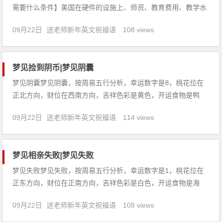
需要什么条件】美国在硬件的设施上、师资、教育费用、教学水
平还有教学的氛围都在社会上有着不同程度上的影响。美国留学
09月22日
送老师新年英文祝福语
108 views
申请时间是有限制的，大家要抓紧时间申请。那么是不是这样的
申请就一定能被梦想的学校录取呢？在读本科生如何申请美国留
学，需要什么条件
梦见捡到阴币|梦见阴囊
梦见阴囊梦见阴囊，按周易五行分析，幸运数字是8，桃花位在
正北方向，财位在西南方向，吉祥色彩是黄色，开运食物是鸭
蛋。【吉凶指数：75】梦见阴囊：1、做生意的人梦见阴囊，代
09月22日
送老师新年英文祝福语
114 views
表阻碍很大、内部人员意见不和，经营不顺。2、恋爱中的人梦
见阴囊，说明婚姻可成，但延期迎娶，吉庆。3、出行的人梦见
阴囊，建
梦见相亲失败|梦见失败
梦见失败梦见失败，按周易五行分析，幸运数字是1，桃花位在
正东方向，财位在正南方向，吉祥色彩是白色，开运食物是海
带。【吉凶指数：78】梦见失败：1、商人梦到自己是个失败
09月22日
送老师新年英文祝福语
108 views
者，象征着损失和经营不善，如果不改善经营管理，他的企业可
能会一蹶不振。2、做生意的人梦见失败，一切顺利得财利，勿