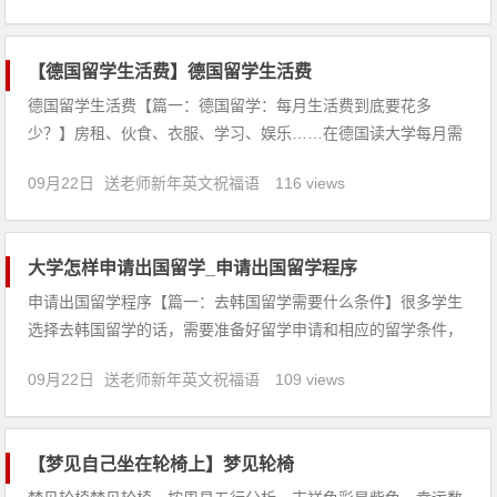
困境要舒解，诸事宜守不可进，慎防小人陷害、盗失、官讼。
3、做生意
【德国留学生活费】德国留学生活费
德国留学生活费【篇一：德国留学：每月生活费到底要花多
少？】房租、伙食、衣服、学习、娱乐……在德国读大学每月需
要多少钱呢？今天小编整理了各方回答，你也可以根据这些数据
09月22日
送老师新年英文祝福语
116 views
来规划一下自己的收支计划啦！言论一：800欧元搞定每个月的
生活与欧洲其他国家相比，德国的生活费用相对
大学怎样申请出国留学_申请出国留学程序
申请出国留学程序【篇一：去韩国留学需要什么条件】很多学生
选择去韩国留学的话，需要准备好留学申请和相应的留学条件，
那么不同大学的入学要求有所不同，不同学历的也是如此，那么
09月22日
送老师新年英文祝福语
109 views
韩国留学申请条件分别有哪些呢？2017年韩国留学申请条件解析
高中生申请条件要求：一、学历要求学生有高中学历(或者相同
学历者
【梦见自己坐在轮椅上】梦见轮椅