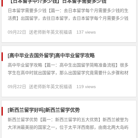
【日本留学中介多少钱】日本留学需要多少钱
日本留学需要多少钱【篇一：去日本留学每个月需要多少钱的生
活费】出国留学，去往日本留学，去日本留学每个月需要多少钱
的生活费？随着知识经济的到来，越来越多的人选择到日本留
09月22日
送老师新年英文祝福语
137 views
学，而日本东京就是最大留学热门地区。作为世界上生活物价水
平最高的都市之一，在东京合理消费支出情况下，留学生满足基
本生活需求的每月
[高中毕业去国外留学]高中毕业留学攻略
高中毕业留学攻略【篇一：高中生出国留学简略准备流程】很多
学生在高中时就出国留学，那么出国留学究竟需要什么步骤和材
料？在申请留学时又该如何规划好时间选择什么方式出国留学
09月22日
送老师新年英文祝福语
119 views
呢？中国高中生去美国读本科应该分为如下几个步骤进行：一、
参加标准化考试去美国读本科的标准化考试包括两部分，一是
TOEFL，二
[新西兰留学好吗]新西兰留学优势
新西兰留学优势【篇一：新西兰留学的五大优势】新西兰被誉为
大洋洲最美丽的国家之一，位于太平洋西南部，由南北两大岛屿
组成。著名的电影《魔戒》就是在这里拍摄的。新西兰不仅风景