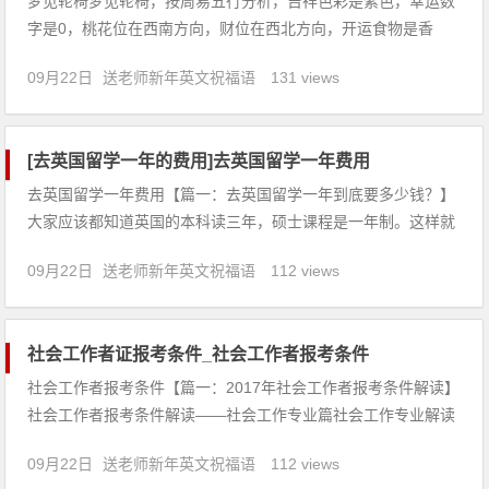
梦见轮椅梦见轮椅，按周易五行分析，吉祥色彩是紫色，幸运数
字是0，桃花位在西南方向，财位在西北方向，开运食物是香
菇。【吉凶指数：87】梦见轮椅：1、上学的人梦见轮椅，意味
09月22日
送老师新年英文祝福语
131 views
着口试要小心，大概可达录取标准。2、找工作的人梦见自己坐
轮椅，求职运气回落，开头往往不错，对方对你的感觉也很好。
但是对机会
[去英国留学一年的费用]去英国留学一年费用
去英国留学一年费用【篇一：去英国留学一年到底要多少钱？】
大家应该都知道英国的本科读三年，硕士课程是一年制。这样就
缩短了留学生在英国的停留时间，从而降低了生活费用，因此吸
09月22日
送老师新年英文祝福语
112 views
引了许多学子赴英留学，同时近年来英镑汇率下降也为留学家庭
省下不少费用，然而每到一年的申请前期，留学生和家长都不免
要问一问，去英国
社会工作者证报考条件_社会工作者报考条件
社会工作者报考条件【篇一：2017年社会工作者报考条件解读】
社会工作者报考条件解读——社会工作专业篇社会工作专业解读
专业简介社会工作是一种帮助人解决与社会环境发生问题的工
09月22日
送老师新年英文祝福语
112 views
作。它帮助社会上的贫困者、老弱者、身心残障者和其他弱势人