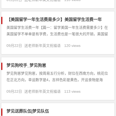
还是会要求官方寄送的标准化考试成绩单(TOEFL GRE GMAT
LSAT)，但现在也有部分学校可以接受在网申表格中上传，
【美国留学一年生活费是多少】美国留学生活费一年
美国留学生活费一年【篇一：留学美国一年生活费需要多少】在
美国留学不单单是有学费，生活费也是一笔很大的开销，美国留
学生活费一般约为每年6000-8000美金左右。在大城市中，像纽
09月22日
送老师新年英文祝福语
120 views
约、波士顿、旧金山等，其生活费也会高一些，如果孩子喜欢逛
街购物或到餐厅吃饭去，其生活费很容易就加倍。一般而言，可
以把美
梦见狗咬手_梦见狗崽
梦见狗崽梦见狗崽，按周易五行分析，财位在西南方向，桃花位
在正北方向，幸运数字是4，吉祥色彩是黄色，开运食物是海
鲜。【吉凶指数：81】梦见狗崽：1、女人梦见很多狗崽子，则
09月22日
送老师新年英文祝福语
113 views
近期运程和顺，尊重他人的意见，就能获得大好时运。2、梦见
狗崽一直跟着我，预示着财运不错，但不可以挥霍，要注意拓展
人际关系，
梦见送葬队伍|梦见队伍