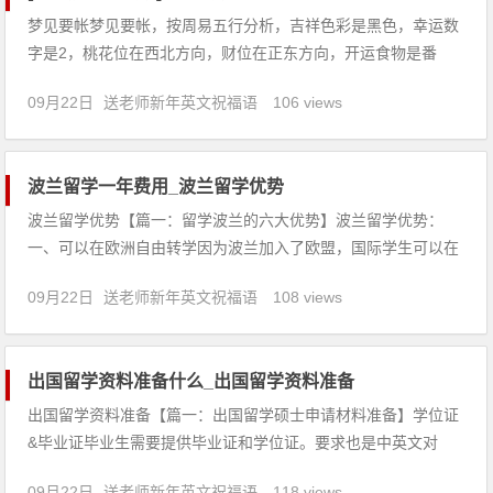
梦见要帐梦见要帐，按周易五行分析，吉祥色彩是黑色，幸运数
字是2，桃花位在西北方向，财位在正东方向，开运食物是番
茄。【吉凶指数：93】梦见要帐：1、恋爱中的人梦见要帐，说
09月22日
送老师新年英文祝福语
106 views
明经过多次考验，可望成婚。2、梦见去要账，预示着你近期会
抱着学习的态度为人处事，这样令你受益匪浅，尤其是在阅读商
业方面的资
波兰留学一年费用_波兰留学优势
波兰留学优势【篇一：留学波兰的六大优势】波兰留学优势：
一、可以在欧洲自由转学因为波兰加入了欧盟，国际学生可以在
欧盟国家自由转学，学分一般是被承认的。二、学费便宜尽管不
09月22日
送老师新年英文祝福语
108 views
同学科在波兰高校中的学费不相同，但是从整体上看，波兰高校
的学费要比美国和英国的高校都要低廉一些。例如波兰西里西亚
大学的学士
出国留学资料准备什么_出国留学资料准备
出国留学资料准备【篇一：出国留学硕士申请材料准备】学位证
&毕业证毕业生需要提供毕业证和学位证。要求也是中英文对
照，装入信封封好，加盖公章。标准化考试成绩寄送大多数学校
09月22日
送老师新年英文祝福语
118 views