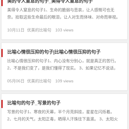
美的令人窒息的句子_美得令人窒息的句子
美得令人窒息的句子1、生命的脆弱与悲哀，让人感慨可也无
奈。拾取这些生命最后的眼泪，让人对生而体味、对命而审视。
2、一个人一边在上课一边去旅行。走我们未曾走过的地方，想
10月11日
优美的比喻句
103 views
跟你诉说我的奇遇，即使你此时我们已冷若冰霜，哭，又能证明
什么呢？真正的爱，不只存在于泪水中。3、生活的真谛在于创
新，生活的理想在
比喻心情很压抑的句子|比喻心情很压抑的句子
比喻心情很压抑的句子1、内心没有分别心，就是真正的苦行。
2、不是我们变了，是我们懂得了现实。 3、如果记忆不说话，
流年也会开出花。 4、一个人好好过，何苦在爱情里沦落。 5、
05月06日
优美的比喻句
109 views
开始不停的装做、若无其事的样子。 6、从来不去相信，却每次
都铭记在心里。 7、这一场来历不明的幸福，我看不到出
比喻句的句子_写景的句子
写景的句子1、寒夜的天幕，半个月亮斜挂，星星在闪烁着。
2、七月的天气，太阳正毒，晒得人汗珠往下直滚。 3、太阳火
辣辣的烤着大地，不远处传来知了的声音。 4、太阳早已从天边