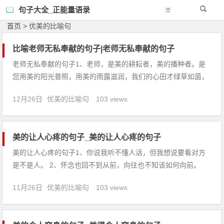
句子大全_正能量语录
首页
>
优美的比喻句
比喻老师无私奉献的句子|老师无私奉献的句子
老师无私奉献的句子1、老师，是美的耕耘者，美的播种者。是
您用美的阳光普照，用美的雨露滋润，我们的心田才绿草如茵，
繁花似锦。 2、您用生命的火炬照亮了我前进的道路，我要衷心
12月26日
优美的比喻句
103 views
对您说一声：谢谢您，老师。 3、老师，感谢您用自己的生命之
光，照亮了我人生的旅途。 4、愿我这小溪的乐音，永远在您深
邃的山
美的让人心疼的句子_美的让人心疼的句子
美的让人心疼的句子1、你说我听不懂人话，但我想说要看对方
是不是人。 2、怀念也回不到从前，向往也不知该如何向前。
3、生命的尽头是死亡，开始的尽头是结束，熟悉的尽头是陌
11月26日
优美的比喻句
103 views
生。 4、并不是只有眼泪，才代表伤心，并不是只有你，才代表
爱情。 5、有缘相遇，无缘相聚，天涯海角，但愿相忆。有幸相
知，无