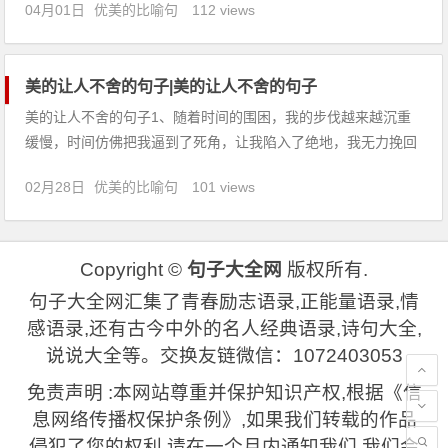
04月01日
优美的比喻句
112 views
冉冉升起，把金色的阳光撒下大地。 5、天气热得受不了——在
仙人掌的阴影下也有华氏度。 6、天
美的让人不舍的句子|美的让人不舍的句子
美的让人不舍的句子1、随着时间的围困，我的步伐越来越沉重
缓慢，时间仿佛把我逼到了死角，让我陷入了绝地，我无力挽回
些什么，只有忍着痛，步履维艰地一步一步往前走。2、我的关
02月28日
优美的比喻句
101 views
心不过是你看来卑微的讨好，凭什么无怨无悔为你把青春当掉？
3、青春的羽翼，划破伤痛的记忆；昨日的泪水，激起心中的涟
漪。4、在第
Copyright ©
句子大全网
版权所有.
句子大全网汇集了青春励志语录,正能量语录,情
感语录,还有古今中外的名人经典语录,诗句大全,
说说大全等。交换友链微信：1072403053
免责声明 :本网站尊重并保护知识产权,根据《信
息网络传播权保护条例》,如果我们转载的作品
侵犯了您的权利,请在一个月内通知我们,我们会