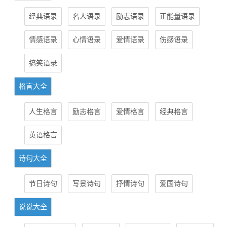
经典语录
名人语录
励志语录
正能量语录
情感语录
心情语录
爱情语录
伤感语录
搞笑语录
格言大全
人生格言
励志格言
爱情格言
经典格言
英语格言
诗句大全
节日诗句
写景诗句
抒情诗句
爱国诗句
说说大全