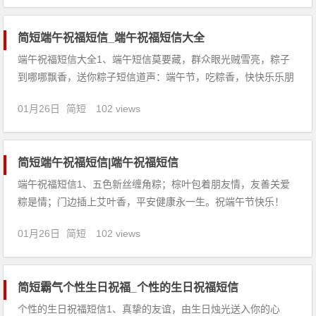
祝愿，端午节，祝你节日快乐，幸福美满！3
简短端午祝福短信_端午祝福短信大全
端午祝福短信大全1、端午短信莫要藏，群众眼光贼雪亮，粽子
到哪哪飘香，送你粽子短信道声：端午节，吃粽香，快快乐乐朋
友莫忘。2、端午将至，粽香千里；鹤起湖湘，衔粽而飞；用真
01月26日
简短
102 views
诚的心把平安幸福包成一个大粽子送给您及家人，祝端午节快
乐。3、端午的风格外清凉，生活的水慢慢流淌，快乐的船儿为
你远航，让祝福的
简短端午祝福短信|端午祝福短信
端午祝福短信1、五色新丝缠角粽；棕叶包着朋友情，友善关爱
粽是情；门边插上艾叶香，平安健康永一生。祝端午节快乐！
2、当我把神灯擦三下后，灯神问我想许什么愿望。我说：我想
01月26日
简短
102 views
您照顾正在看短信的这些朋友，愿这些朋友端午节快乐！3、端
午到，送你个粽子，愿你为人像粽子的米，清白处世；修养像粽
子的馅，丰富充实
简短霸气个性生日祝福_个性的生日祝福短信
个性的生日祝福短信1、真挚的友谊，由生日烛光送入你的心