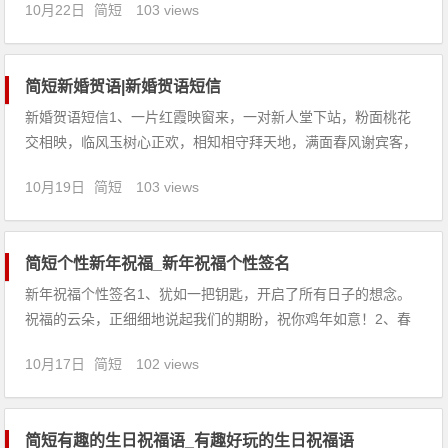
10月22日
简短
103 views
日快乐”，愿最疼爱的弟弟这一天非常快乐！4、荧荧的背景灯照
耀我的脸颊，虽
简短新婚贺语|新婚贺语短信
新婚贺语短信1、一片红霞映窗来，一对新人堂下站，粉面桃花
交相映，临风玉树心正欢，相知相守拜天地，满面春风谢宾客，
一番深情挽同心，两厢情愿入锦帐。恭祝你新婚快乐，恩爱绵
10月19日
简短
103 views
绵。2、迎亲花轿悠悠荡，唢呐乐鼓声声扬。新娘出轿飘飘仙，
鲜花锦簇齐齐前。新人高堂双双拜，终身为伴对对还。高朋满座
声声赞，恭敬亲友深
简短个性新年祝福_新年祝福个性签名
新年祝福个性签名1、犹如一把钥匙，开启了所有日子的想念。
祝福的云朵，正细细地说起我们的期盼，祝你鸡年如意！2、春
回大地，万象更新！春在招手，朋友们，我们一起互相祝愿吧！
10月17日
简短
102 views
一年更比一年好。3、这么远的距离，没有礼物，只有我牵挂你
的心和最最真诚的一声祝福：新年快乐。4、岁月可以褪去记
忆，却褪不去我
简短有趣的生日祝福语_有趣好玩的生日祝福语