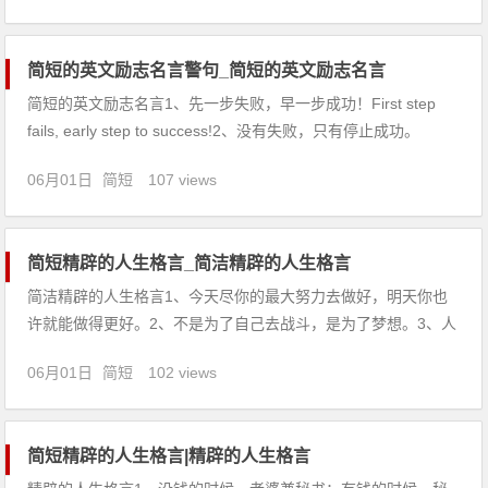
7、摇摆不定：指心意犹豫不决，来回变化。 8、
简短的英文励志名言警句_简短的英文励志名言
简短的英文励志名言1、先一步失败，早一步成功！First step
fails, early step to success!2、没有失败，只有停止成功。
There is no failure, only to stop success 3、表达能力不只是你
06月01日
简短
107 views
的口才。Power of ex
简短精辟的人生格言_简洁精辟的人生格言
简洁精辟的人生格言1、今天尽你的最大努力去做好，明天你也
许就能做得更好。2、不是为了自己去战斗，是为了梦想。3、人
生的胜者决不会在挫折面前失去勇气。4、今天的努力，明天的
06月01日
简短
102 views
实力。5、任何的限制，都是从自己的内心开始的。6、自己要先
看得起自己，别人才会看得起你。7、沧海可填山可移，男儿志
气
简短精辟的人生格言|精辟的人生格言