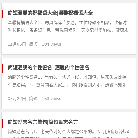
简短温馨的祝福语大全|温馨祝福语大全
温馨祝福语大全1、寒风阵阵传夙愿，忙忙碌碌不相聚，唯有时
时长相忆，条条短信息，替我问候你，天冷记得多加衣，健康永
远是第一！2、风轻轻，带走无声的岁月。雨静静，唱出思念你
11月05日
简短
104 views
的歌。云轻轻，漫步在有你的世界。朋友，谢谢你陪我走过每个
春暖花开的季节。3、气温非常低，保重好身本，天冷多添衣，
不要冒险抵，晚
简短洒脱的个性签名_洒脱的个性签名
洒脱的个性签名1、当看破一切的时候，才知道，原来失去比拥
有更踏实。2、智慧领着大家走，聪明跟着别人走，愚蠢不知如
何走。3、要假装多少次失忆才会真的不被记起。4、他们曾经暧
07月22日
简短
153 views
昧，他们几时暧昧。5、没有什么永远，没有什么很久，找个借
口，谁都可以先走。6、听我们的歌，看我们的回忆，流自己的
泪，痛
简短励志名言警句|简短励志名言
简短励志名言1、老天爷对每个人都是公平的。2、用知识武装起