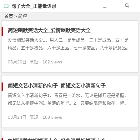
句子大全_正能量语录
首页
>
简短
简短幽默笑话大全_爱情幽默笑话大全
爱情幽默笑话大全1、男人二十是半成品，三十是成品，四十是
精品，五十是极品，六十是上品，七十是废品，八十是纪念品。
2、很想一生跟你走，共闯五湖四洲；很想一生伴你过，不再孤
05月26日
简短
102 views
单逗留。我心为你愁，我泪为你流，你永远是我所有。3、蓝蓝
的天空飘着雪花，漂亮的皮鞋漏着脚丫，你我的相识是个神话，
请您温柔地回个
简短文艺小清新的句子_简短文艺小清新句子
简短文艺小清新句子1、青春是一滩水，无论是摊开还是紧握，
都无法从指缝中淌过单薄的年华。2、只要结局是和你在一起，
过程怎么痛都可以。3、有些事情无须争辩，表面服从，偷偷反
03月24日
简短
103 views
抗。4、靠山山会倒，靠水水会流，靠自己永远不倒。5、带着感
恩的心启程，学会爱，爱父母，爱自己，爱朋友，爱他人。6、
如果是