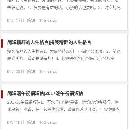
精辟的人生格言1、没钱的时候，老婆兼秘书；有钱的时候，秘
书兼老婆。2、只要是有益的话，小孩的话也要听。3、时空的尽
头，一切物理特性失去意义。4、男人最大的武器是眼神，女人
04月17日
简短
105 views
最大的武器是眼泪。5、一切的成就，一切的财富，都始于一个
意念。6、人的心念一闪动，无数的恶魔是开始舔牙微笑了。7、
与
简短精辟的人生格言|搞笑精辟的人生格言
搞笑精辟的人生格言1、大事坚持原则，小事学会变通。2、前途
是光明的、道路是没有的！3、饶恕是抵挡仇恨医治仇恨的良
药。4、青春期过去了，但青春痘留下了。5、小时候，总认为苏
04月09日
简短
104 views
打绿是种饼干。6、一山不能容二虎，除非一公和一母。7、死其
实不可怕，可怕的是你不敢死。8、老娘变天鹅的时候，你还是
简短端午祝福短信|2017端午祝福短信
2017端午祝福短信1、万水千山“粽”是情，糖馅肉馅啥都行，糯
米粘着红枣香，粽叶包着你我情，鸡蛋伴着艾叶煮，平安健康永
一生，提前祝你端午节快乐！2、长长的距离，长长的线，连着
02月18日
简短
103 views
我对你长长的思念；香香的粽子，香香的米，带给你我的真心的