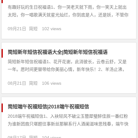
有趣好玩的生日祝福语1、你一哭老天就下雨，你一笑天上就出
太阳，你一唱歌满天就星光灿烂，你到底是人，还是妖，不管你
是啥，哪怕是人妖，我都祝福你有生的日子天天快乐！2、我的
09月21日
简短
102 views
大领导，人生的风景有无数，愿幸福带你高居生活的榜首；情感
的历程长而久，愿你的快乐领跑在最前头！愿我们的祝福相伴您
的左右。3、今
简短新年短信祝福语大全|简短新年短信祝福语
简短新年短信祝福语1、花开花谢，此消彼长，云卷云舒，又是
一年。愿时间更替带给你美丽心情，新年快乐！2、羊汤止沸，
猴年生财。多喝羊肉汤，尽发猴年财。3、我恨不能一下子扎进
08月21日
简短
106 views
你的手机，变做短消息说：“新年快乐！4、阔别多日，愿在这祥
和的三鹿奶粉事件春节里带给你快乐无数！祝你春节过得开心
简短端午祝福短信|2018端午祝福短信
2018端午祝福短信1、入袂轻风不破尘玉簪犀璧醉佳辰一番红粉
为谁新团扇只堪题往事新丝那解系行人酒阑滋味思残春，端午快
乐！2、端午节的到来，愿你心情舒畅；曾落下的问候，这一刻
08月17日
简短
104 views