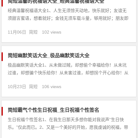
简短温馨的祝福语大全_经典温馨祝福语大全
经典温馨祝福语大全1、人生无须惊天动地，快乐就好；友谊无
须甜言蜜语，想着就好；金钱无须车载斗量，够用就好；朋友即
使遍及天下，有你才好！祝：天天快乐。2、用快乐的珠子，串
11月06日
简短
102 views
起时间的链子；用开心的布料，缀上生活的补丁；用心情的筛
子，滤掉烦恼的沙子；用收获的石子，垒起幸福的大厦。3、甜
甜蜜蜜是爱情的前
简短幽默笑话大全_极品幽默笑话大全
极品幽默笑话大全1、从未做过贼，却想偷个幸福给你！从未坑
过谁，却想骗个快乐给你！从未害过谁，却想拐个开心给你！从
未赖过谁，却想抢个平安给你！2、夜，已经很深了，我从梦中
10月23日
简短
106 views
醒来，因为我想起了你，为什么你总在深夜的时候悄然离我而
去，我真的很需要你。啊！枕头又掉哪里去了。3、听说你英俊
潇洒，玉树临风，
简短霸气个性生日祝福_生日祝福个性签名
生日祝福个性签名1、在我生日那天多想你能对我说声“生日快
乐。”仅此而已。2、又是一个美好的开始，愿我虔诚的祝福，带
给你成功的一年，祝你生日快乐！3、怀着无限爱心特意祝你“生