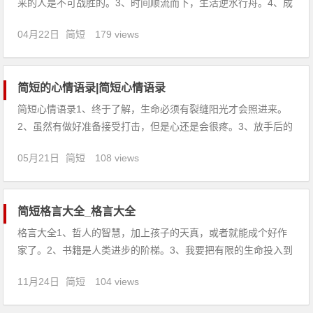
来的人是不可战胜的。3、时间顺流而下，生活逆水行舟。4、成
功跟借口是不会在同一个屋檐下的。5、滴水穿石，不是力量
04月22日
简短
179 views
大，而是功夫深。6、有多大的思想，才有多大的能量。7、没有
口水与汗水，就没有成功的泪水。8、忍耐力较诸脑力，尤胜一
简短的心情语录|简短心情语录
简短心情语录1、终于了解，生命必须有裂缝阳光才会照进来。
2、虽然有做好准备接受打击，但是心还是会很疼。3、放手后的
微笑，只是用来掩盖疼痛的伤疤。4、离开你的那一天开始，左
05月21日
简短
108 views
心房渐渐停止跳动。5、爲什麽我难过的时候，你都不在身边。
6、到今天才发现，我的世界里只剩下空洞。7、只是心又飘到了
哪
简短格言大全_格言大全
格言大全1、哲人的智慧，加上孩子的天真，或者就能成个好作
家了。2、书籍是人类进步的阶梯。3、我要把有限的生命投入到
无限的为人民服务中去。4、只要坚持不懈地刻苦学习，是不必
11月24日
简短
104 views
担心不能成才的。5、骄傲自满是我们的一座可怕的陷阱；而
且，这个陷阱是我们自己亲手挖掘的。6、读书是为了与心交