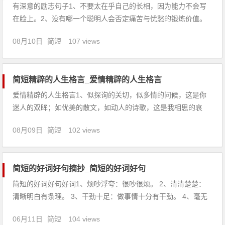
有深意的励志句子1、不要太在乎自己的长相，因为能力不会写
在脸上。2、没有哪一个聪明人会否定痛苦与忧愁的锻炼价值。
3、如果我们想要更多的玫瑰花，就必须种植更多的玫瑰树。4、
08月10日
简短
107 views
世间成事，不求其绝对圆满，留一份不足，可得无限美好。5、
只有第一名可以教你如何成为第一名。6、世界上只有想不通的
人，没
简短精辟的人生格言_爱情精辟的人生格言
爱情精辟的人生格言1、似探询的关切，似多情的问候，这是你
迷人的双眸；如优美的散文，如动人的诗歌，这是我相思的哀
愁，唯愿今生牵住你的手，风雨同舟到白头。2、世上最遥远的
08月09日
简短
102 views
距离，不是生与死的距离，不是天各一方，而是我就站在你面
前，你却不知道我爱你。3、爱情的最初，有青木瓜的味道，有
淡淡的香和青涩，到
简短的好词好句摘抄_简短的好词好句
简短的好词好句好词1、烦吵浮夸：很吵很烦。 2、清清楚楚：
清晰明白有条理。 3、干劲十足：做事情十分有干劲。 4、毫无
疑问：没有任何争议的答案 结果。 5、一无所知：一：全，都。
06月11日
简短
104 views
什么也不知道。 6、历经艰辛：形容经过了很多的艰难困苦。