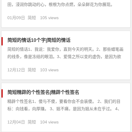
田，浸润你跳动的心，根根为你点燃，朵朵鲜花为你展现。
2、日月轮转永不断，情若真挚长相伴，不论你身在天涯海
01月09日
简短
105 views
角，我将永远记住这一天。祝你生辰快乐！3、把挚爱的生日祝
愿，给事业贴心的女儿，愿在这特别幸福的一天，她时时欢笑快
乐无边。生日快乐！
简短的情话10个字|简短的情话
简短的情话1、我说：我爱你，直到今天的明天。2、那些蜡笔画
的线条，像是冻结的眼泪。3、爱情之所以变的虚伪，是因为欲
望的纵容。4、对，我就是喜欢你，喜欢到自己都害怕了。5、天
12月12日
简短
103 views
再大，地再广，也唯有你的心是我的家。6、ー牵着我的手，闭
着眼睛走你也不会迷路。7、傻瓜，我数星星，你智商差点，你
数
简短精辟的个性签名|精辟个性签名
精辟个性签名1、傻与不傻，要看你会不会装傻。 2、我们的目
标：向钱看，向厚赚。 3、姐不痛，是因为姐从未在乎过。 4、
你的话，我连标点符号都不信。 5、如果没有感觉，就不要给我
12月04日
简短
104 views
错觉。 6、越难过越听情歌，那叫以毒攻毒。 7、知世故而不世
故才是最善良的成熟。 8、你玩你的自定义，我玩我