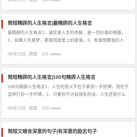
一起补偿，所有的关心，凝聚这条短信。祝端午节快乐！3、很
久以前，屈原先生下岗后发明了粽子，可是不但销量不好，还要
受地痞剥削
简短精辟的人生格言|最精辟的人生格言
最精辟的人生格言1、诚实是人生的命脉，是一切价值的根基。
2、如果人生是梦，那我到底爱上的是谁。3、有谁想要我的人
生，我无条件换给你！4、站在人生的转角，望着春天的背影离
08月13日
简短
101 views
去。5、戴上面具去生活，不戴面具看别人生活。6、人生没有所
有权，只有生命的使用权。7、人生的真理，只是藏在平淡无味
之中
简短精辟的人生格言|100句精辟人生格言
100句精辟人生格言1、人生的意义不在于拿到一手好牌，而在于
怎样打好一手坏牌。2、只要你不计较得失的话，人生还有什么
不能想法子克服的？3、学校里的考场上可以有59分，人生的考
08月13日
简短
103 views
场上决不允许不及格。4、倘若用天平来衡量人生的价值，贡献
应是平上最重的法码。5、人生就是一场盛大的遇见，有些人终
究只
简短又暗含深意的句子|有深意的励志句子