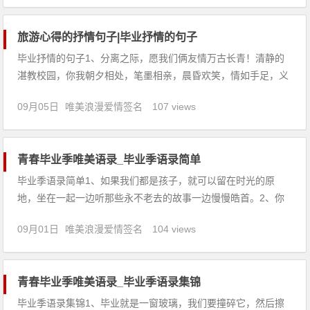
旅游心得的抒情句子|毕业抒情的句子
毕业抒情的句子1、分离之际，愿我们俩友情万古长青！清静的
湛教校园，你我朝夕相处，笔墨相亲，晨昏欢笑，情如手足，义
重泰山，怎奈光阴流逝，岁月不返。2、毕业我们默默地回首，
09月05日
唯美浪漫爱情签名
107 views
四年的时光就这样从指缝间流走了。你会哭吗？我已润湿了眼
眶。3、假如你曾有过虚度的时光，请不要以叹息作为补偿；明
天的路途毕竟长于
青春毕业季唯美语录_毕业季语录简单
毕业季语录简单1、如果我们都是孩子，就可以留在时光的原
地，坐在一起一边听那些永不老去的故事一边慢慢皓首。2、你
是崖畔青松，有风雨就有怒号；你是深山流水，有不平就有歌
09月01日
唯美浪漫爱情签名
104 views
吟。你的正直、善良、纯朴和刚毅，在我心灵的铁板上迸出耀眼
的火花。3、毕业了，有时候，其实这个世界上没有那么多的如
果。一瞬间失去的东
青春毕业季唯美语录_毕业季语录集锦
毕业季语录集锦1、毕业就是一窗玻璃，我们要撞碎它，然后擦