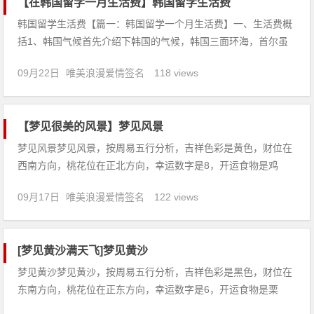
【在韩国留学一月生活费】韩国留学生活费
韩国留学生活费【篇一：韩国留学一个月生活费】一、生活费概
括1、韩国气候首先介绍下韩国的气候，韩国三面环海，首尔虽
然是属于海洋性气候，却也四季分明。首尔作为韩国的首都，同
09月22日
唯美浪漫爱情签名
118 views
时也是韩国的教学中心，很多着名的大学都坐落在这个风景优美
的城市，像首尔大学，成均馆大学，高丽大学等。2、韩国交通
说说韩国
【梦见很美的风景】梦见风景
梦见风景梦见风景，按周易五行分析，吉祥色彩是黄色，财位在
西南方向，桃花位在正北方向，幸运数字是8，开运食物是鸡
蛋。【吉凶指数：88】梦见风景：1、梦见的风景凌乱压抑，让
09月17日
唯美浪漫爱情签名
122 views
你感觉不快，则预示你可能要度过一段颇不如意的日子，或内心
要经受一段煎熬。2、年轻女人梦见自己用相机抓拍风景，暗示
感情上可能
[梦见黄沙满天飞]梦见黄沙
梦见黄沙梦见黄沙，按周易五行分析，吉祥色彩是黑色，财位在
东南方向，桃花位在正东方向，幸运数字是6，开运食物是栗
子。【吉凶指数：87】梦见黄沙：1、本命年的人梦见黄沙，意