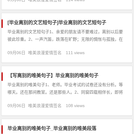
表筹划周密再进行，否则遭受失败。2、恋爱中的人梦见喝尿，
说明等职业固定之后婚姻即可成。3、怀孕的人梦见喝尿句子大
全htt
[毕业离别的文艺短句子]毕业离别的文艺短句子
毕业离别的文艺短句子1、亲爱的朋友请不要难过，离别以后要
彼此珍重。2、一声汽笛，跌落在旷野；无限的惆怅与孤独，在
别离的那一刻，一齐从心头滋生。3、还记得那天晚上我们在星
09月06日
唯美浪漫爱情签名
111 views
光下畅谈的情景吗？谈学习理想，还有……将来即使我们天各一
方，但那晚的星空我永远都会记得。4、这个
【写离别的唯美句子】毕业离别的唯美句子
毕业离别的唯美句子1、老师。毕业考试的试卷还没有分析。等
哪天。还在那间教室。还是那些人。2、同窗四载相伴长，即将
毕业天各方，曾记教室同听讲，不忘宿舍与食堂，青涩初恋显芬
09月06日
唯美浪漫爱情签名
108 views
芳，真挚友谊铁又强，祝愿毕业赴康庄，万里鹏程豪气扬。3、
分别时，我们没有流连的泪眼，相对，无语。看夕阳透过文峰塔
尖，把它的余晖
毕业离别的唯美句子_毕业离别的唯美段落