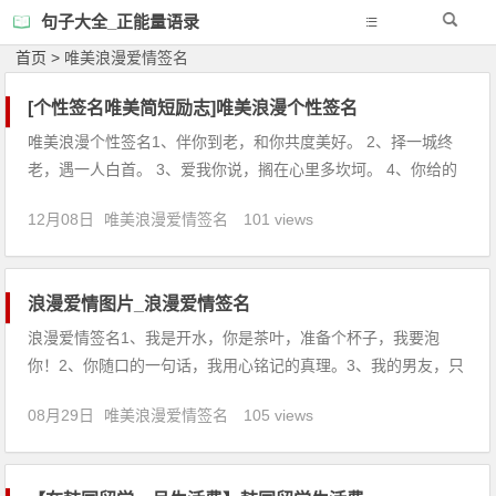
句子大全_正能量语录
首页
>
唯美浪漫爱情签名
[个性签名唯美简短励志]唯美浪漫个性签名
唯美浪漫个性签名1、伴你到老，和你共度美好。 2、择一城终
老，遇一人白首。 3、爱我你说，搁在心里多坎坷。 4、你给的
世界，满满的都是爱。 5、我有咳嗽了，是你想我了吗？ 6、花
12月08日
唯美浪漫爱情签名
101 views
在美，也没你在我心里美。 7、情话很美，连外人都跟着流泪。
8、你想要飞翔，我做你的避风港。 9、永不言
浪漫爱情图片_浪漫爱情签名
浪漫爱情签名1、我是开水，你是茶叶，准备个杯子，我要泡
你！2、你随口的一句话，我用心铭记的真理。3、我的男友，只
需要做到视我为唯一就够了。4、心中的唯一非你莫屬，我愛你
08月29日
唯美浪漫爱情签名
105 views
的心永遠不變。5、你一定不知道，我曾那样毫无指望的喜欢
你。6、你稳稳地住在我心底，让我无法逃避。7、发丝也藏了爱
你的神