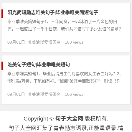
阳光简短励志唯美句子|毕业季唯美简短句子
毕业季唯美简短句子1、三年同窗，一起沐浴了一片金色的阳
光，一起度过了一千个日夜，我们共同谱写了多少友谊的篇章？
愿逝去的那些闪亮的日子，都化作美好的记忆，永远留在心房。
09月01日
唯美浪漫爱情签名
103 views
2、当我轻松地将试卷答完，为自己的初中生活画上一个句号
时，暮然回首，原来一切都那么值得回味。我亲爱的初中生活，
再见！3、蓝天上缕
唯美句子短句|毕业季唯美短句
毕业季唯美短句1、毕业后请男生们对喜欢的女生表白好吗？2、
“读书破万卷，下笔如有神。”诚能“破其卷而取其神”，则读书作
文之道得矣。3、如果你想得到甜蜜，就将自己变成工蜂，到花
09月01日
唯美浪漫爱情签名
106 views
蕊中去采撷；如果你想变得聪慧，就将自己变成一尾鱼，遨游于
书的海洋。4、
Copyright ©
句子大全网
版权所有.
句子大全网汇集了青春励志语录,正能量语录,情