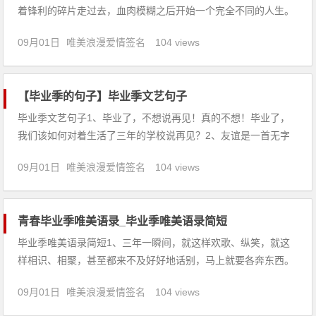
着锋利的碎片走过去，血肉模糊之后开始一个完全不同的人生。
2、六月的风中飘散着麦子熟透的气息——又一个毕业的季节来
09月01日
唯美浪漫爱情签名
104 views
临了。3、毕业后，我们还会不会再见？4、我们的友谊是一杯香
醇可口的老酒，时间逝去之后，味道则愈浓烈，
【毕业季的句子】毕业季文艺句子
毕业季文艺句子1、毕业了，不想说再见！真的不想！毕业了，
我们该如何对着生活了三年的学校说再见？2、友谊是一首无字
的歌，在你淡淡的季节里开一树美丽的花，在深深浅浅的脚印
09月01日
唯美浪漫爱情签名
104 views
里，为你不退的步伐奏一曲动人的华尔兹。年年岁岁，岁岁年
年。3、挥不去的万缕情丝，诉不尽的山盟誓言，随着柳絮飘飞
缠绕心田，只落得相
青春毕业季唯美语录_毕业季唯美语录简短
毕业季唯美语录简短1、三年一瞬间，就这样欢歌、纵笑，就这
样相识、相聚，甚至都来不及好好地话别，马上就要各奔东西。
2、一个人，要是没经历过人世的悲欢离合，没有在生活中受过
09月01日
唯美浪漫爱情签名
104 views
颠簸折磨，就不可能真正懂得人生的意义。3、你我共同拥有“清”
字，而你这么贪心，还要在“清&