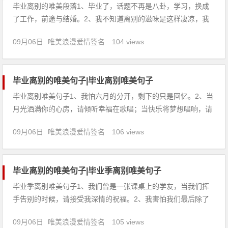
毕业离别的唯美段落1、毕业了，话题不再是八卦，学习，换成
了工作，前途与结婚。2、我不知道离别的滋味是这样凄凉，我
不知道说声再见要这么坚强。只有分离，让时间去忘记这一份默
09月06日
唯美浪漫爱情签名
104 views
契。3、毕业了，青春在无形之中离去，我们即将翻开人生的另
一页。4、四个希冀的春天，我们播种了四次；四个金黄的秋
天，我们收获了
毕业离别的唯美句子|毕业离别唯美句子
毕业离别唯美句子1、我怕六月的分开，剩下的只是回忆。2、当
月光洒满你的心房，请倾听幸福在歌唱；当快乐将梦想唱响，请
放飞希望的梦想；成功总在奋斗的路上，收获就在不远的前方，
09月06日
唯美浪漫爱情签名
106 views
愿毕业后的你勇往直前，不惧汗水的流淌！3、我不知道有多少
个星辰醉心，其间挥一挥手又怎能抹去这不绝如缕的眷恋，哪怕
今后的风景更
毕业离别的唯美句子|毕业季离别唯美句子
毕业季离别唯美句子1、我们曾是一张课桌上的学友，当我们挥
手告别的时候，请接受我深情的祝福。2、我害怕我们最后除了
那张笑的很傻的毕业照就什么都没有了。3、初中时，大家共
09月06日
唯美浪漫爱情签名
105 views
勉：有志者事竟成，破釜沉舟，百二秦关终属楚高中时，豪气干