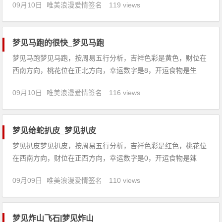
09月10日
唯美浪漫爱情签名
119 views
味着检讨过去，策划将来，可得平顺与财利。2、怀孕的人梦见
黄沙，预示生男顺利句子大全http: Www 1juzI coM
梦见马跑的很快_梦见马跑
梦见马跑梦见马跑，按周易五行分析，吉祥色彩是黄色，财位在
西南方向，桃花位在正北方向，幸运数字是8，开运食物是生
姜。【吉凶指数：95】梦见马跑：1、恋爱中的人梦见马跑，说
09月10日
唯美浪漫爱情签名
116 views
明互相发掘缺点，若能包容对方婚可成。2、做生意的人梦见马
跑，代表停顿或经营不利，宜守。3、出行的人梦见马跑句子大
全htt
梦见给蛇扒皮_梦见扒皮
梦见扒皮梦见扒皮，按周易五行分析，吉祥色彩是红色，桃花位
在西南方向，财位在正西方向，幸运数字是0，开运食物是辣
椒。【吉凶指数：85】梦见扒皮：1、本命年的人梦见扒皮，诸
09月09日
唯美浪漫爱情签名
110 views
事不顺，健康欠佳，宜多保重。2、做生意的人梦见扒皮，有波
折阻碍多，应重新整顿内部再开业。3、怀孕的人梦见扒皮，生
女句子大
梦见炸山飞石|梦见炸山