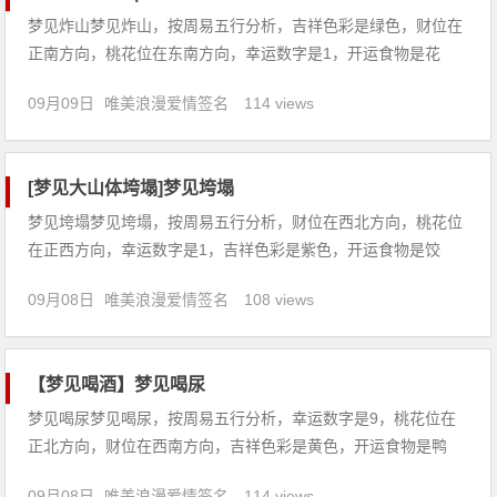
梦见炸山梦见炸山，按周易五行分析，吉祥色彩是绿色，财位在
正南方向，桃花位在东南方向，幸运数字是1，开运食物是花
生。【吉凶指数：88】梦见炸山：1、本命年的人梦见炸山，意
09月09日
唯美浪漫爱情签名
114 views
味着火灾或官司，损失财物多，宜谨慎小心。2、出行的人梦见
炸山，建议延期外出为佳。3、怀孕的人梦见炸山，预示生男句
子大全h
[梦见大山体垮塌]梦见垮塌
梦见垮塌梦见垮塌，按周易五行分析，财位在西北方向，桃花位
在正西方向，幸运数字是1，吉祥色彩是紫色，开运食物是饺
子。【吉凶指数：85】梦见垮塌：1、本命年的人梦见垮塌，意
09月08日
唯美浪漫爱情签名
108 views
味着困难重重，水边危险，郊游少去，阴人纠缠。2、怀孕的人
梦见垮塌，预示生女，忌动土动胎气。3、恋爱中的人梦见垮塌
句子大全
【梦见喝酒】梦见喝尿
梦见喝尿梦见喝尿，按周易五行分析，幸运数字是9，桃花位在
正北方向，财位在西南方向，吉祥色彩是黄色，开运食物是鸭
蛋。【吉凶指数：99】梦见喝尿：1、做生意的人梦见喝尿，代
09月08日
唯美浪漫爱情签名
114 views