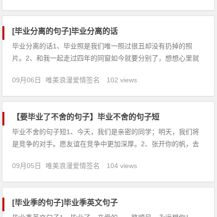
云：二十年后欢迎到怀仁堂来做客。4、我们一起奋斗的日子，
一起跑过的日子
[毕业分离的句子]毕业分离的话
毕业分离的话1、毕业照是我们唯一照过很丑却没有扔掉的照
片。2、和我一起走过四年的同窗如今就要分别了，想想心里就
无比伤痛。3、我们每天上学，每个人依然笑得那么灿烂，仿拂
09月06日
唯美浪漫爱情签名
102 views
有千万朵鲜花同时绽放。但我们心中清楚，每个人的心里，其实
都有一种淡淡的惆怅。4、轻轻地，我们走了，正如我们轻轻地
来。挥一挥手，
【要毕业了不舍的句子】毕业不舍的句子短
毕业不舍的句子短1、今天，我们是亲密的同学；明天，我们将
是竞争的对手。愿友谊在竞争中更加深厚。2、张开你的帆，去
乘风破浪，把我的祝福，挂在桅杆上，码头上的汽笛声已结束了
09月05日
唯美浪漫爱情签名
104 views
昨天的梦，岁月的思潮还会忆起往日的时光，待到满载而归时，
再来寻重逢的岸。3、你如同一叶初展的征帆，在将要迈向更加
辽阔的大海远行
[毕业季的句子]毕业季英文句子