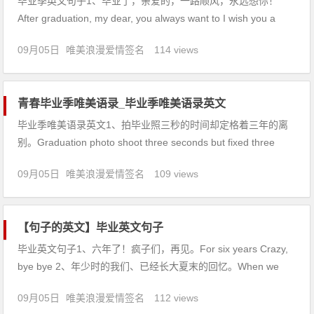
毕业季英文句子1、毕业了，亲爱的，一路顺风，永远想你！
After graduation, my dear, you always want to I wish you a
happy voyage !2、不要污蔑曾经对你好的人，这点都不懂白做
09月05日
唯美浪漫爱情签名
114 views
人。Do not slander the peop
青春毕业季唯美语录_毕业季唯美语录英文
毕业季唯美语录英文1、拍毕业照三秒的时间却定格着三年的离
别。Graduation photo shoot three seconds but fixed three
years apart 2、浮云一别后，流水十年间。欢笑情如旧，萧疏鬓
09月05日
唯美浪漫爱情签名
109 views
已斑。The clouds parted, water
【句子的英文】毕业英文句子
毕业英文句子1、六年了！疯子们，再见。For six years Crazy,
bye bye 2、年少时的我们、已经长大夏末的回忆。When we
were young, we had grown up memories of the late summer
09月05日
唯美浪漫爱情签名
112 views
3、这个年龄的我们总是莫名