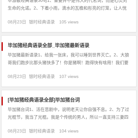
毕淑敏经典语录30句1、重要并不是伟大的代名词，而是心灵对
生命的允诺。2、下着小雨，滴水的瓦檐和彤亮的灯笼，让人恍
惚回到了唐朝。3、这世上真正有作为的专家，要对所操行业达
08月23日
银时经典语录
105 views
到专精，至少要经过1万个小时以上的学习或是训练。按每日5小
时浸淫其中，要2000天。按每年200个工作日算，需整整10年。
毕加猪经典语录全部_毕加猪最新语录
毕加猪最新语录1、给我一张床，我可以睡到世界灭亡。2、大狼
哥我们跑步比那头猪快多了！你是猪啊！跑得快有啥用！我们要
把猪抓起来做红烧猪肉！3、路见不平一声吼，吼完继续往前走
08月23日
银时经典语录
107 views
呗。4、一巴掌把你拍在墙上，扣都扣不下来。5、大狼哥你不是
混黑道的么！还愁没爱人！6、有妞不泡，大逆不道，见妞就
泡，替
[毕加猪经典语录全部]毕加猪台词
毕加猪台词1、活在悲剧中，说明老天让你自强不息。2、为了过
光棍节，我当了光棍。我是个传统的男人，所以一直支持三妻四
妾制。3、我觉得全世界的熊都一个熊样！4、老猪我不出手！还
08月23日
银时经典语录
104 views
真不知道我文武双全！5、老爸您老人家走路的姿势也太拉风了