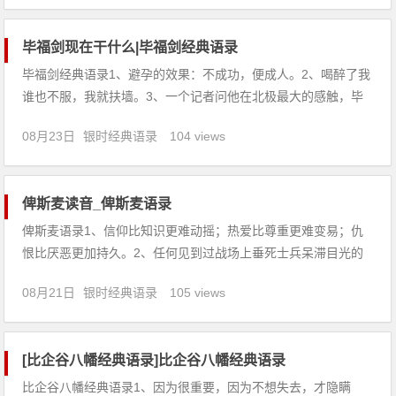
吧！老爸我向来都很低调！只是你们经常给我掌声和尖！6、第
一次
毕福剑现在干什么|毕福剑经典语录
毕福剑经典语录1、避孕的效果：不成功，便成人。2、喝醉了我
谁也不服，我就扶墙。3、一个记者问他在北极最大的感触，毕
哥答：找不着北！4、我就像一只趴在玻璃上的苍蝇，前途光
08月23日
银时经典语录
104 views
明，出路没有。5、沉默寡言，并非装酷，只是把废话临口吞
下。6、盛世之光照耀百姓舞台，和谐大道喜看百花盛开，欢迎
步入星光大
俾斯麦读音_俾斯麦语录
俾斯麦语录1、信仰比知识更难动摇；热爱比尊重更难变易；仇
恨比厌恶更加持久。2、任何见到过战场上垂死士兵呆滞目光的
人，都不敢贸然发动战争。3、没有别的路可走，只好奋斗。4、
08月21日
银时经典语录
105 views
世界上变革的最强推动力不是统治群众的科学认识，而是赋予群
众以力量的狂热，有时甚至是驱赶民众向前的歇斯底里。5、真
理的范围
[比企谷八幡经典语录]比企谷八幡经典语录
比企谷八幡经典语录1、因为很重要，因为不想失去，才隐瞒