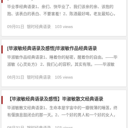
毕业季经典语录1、亲们、快毕业了、我们该亲的亲、该抱的
抱、该表白的表白、不要害羞！2、陈酒最好喝，老友最知心，
朋友认识越久越值得珍惜，只因共同拥有太多太多的回忆。3、
09月01日
银时经典语录
103 views
今日同窗分手，道一句：珍重！明天校友重逢，贺一声：成功！
4、毕业了，想笑就笑，想哭就哭。不要因为世界虚伪，也变得
虚伪了。5、
[毕淑敏经典语录及感悟]毕淑敏作品经典语录
毕淑敏作品经典语录1、睡着你的秘密，醒着你的自由。——毕
淑敏《心灵处方》 2、我们心的容积，其实有限。——毕淑敏
《星光下的灵魂》 3、不断变化的东西，最具吸引力。——毕淑
08月31日
银时经典语录
105 views
敏《星光下的灵魂》 4、真正的爱，不是诱惑，是温暖
【毕淑敏经典语录及感悟】毕淑敏散文经典语录
毕淑敏散文经典语录1、生命本是宇宙中的一瓣微薄的睡莲，终
有偃旗息鼓闭合的那一天。2、一个好的男人和一个好的女人，
在共患难的日子里，是一种奇怪的有四只脚和四只手的动物。他
08月31日
银时经典语录
103 views