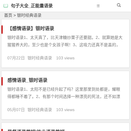
句子大全_正能量语录
首页
>
银时经典语录
【感情语录】银时语录
银时语录1、太天真了，比天津糖炒栗子还要甜。2、就算她是大
猩猩养大的，至少也是个女孩子啊！3、这吸力还真不是盖的，
真想家里也摆上一台啊。4、喂喂，大家一起牵着手来上厕所
07月22日
银时经典语录
103 views
吗，马桶不够哦。5、把要保护的东西丢下逃跑这种事，是死也
不会愿意的。6、要是喜欢一个人，就要连那个人脏的地方一起
喜欢。
感情语录_银时语录
银时语录1、太阳不是已经升起了吗？这里那里到处都是，耀眼
得都睡不着了。2、有那个时间选择一种漂亮的死法，还不如漂
亮地活到最后一刻！3、连被揍的觉悟的都没有的人，就不要在
05月07日
银时经典语录
103 views
别人头上挥舞拳头。4、只要有你想要保护的东西，那就拔剑好
了。5、召集吧，把男人们被选中的巴比伦塔的勇士们召集起
来。6、在