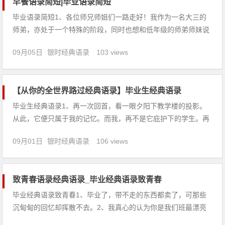
早餐语录简短|毕业语录简短
毕业语录简短1、各位师兄师姐们一路走好！我作为一名大三的
师弟，亦处于一个特殊的阶段，同时也想和低年级的师弟师妹说
一句：把握时光，不要到毕业时。2、下辈子，还做同学。3、浊
09月05日
银时经典语录
103 views
酒一杯入愁肠，却化作千丝万缕相思泪。此去经年，虽明月常向
别时圆，却已相逢无期。4、火红的彩霞在雨后，真诚的友谊在
别后，流水
【从你的全世界路过经典语录】毕业生经典语录
毕业生经典语录1、再一次回首，看一眼夕阳下教学楼的投影。
从此，它便只属于我的记忆。而我，再不是它庇护下的学生。再
见了，我的高中。2、我怕一毕业，身边就少了那群能让我笑的
09月01日
银时经典语录
106 views
疯子。3、岁月的车轮即将驶出青春的校园，甚至来不及去想一
想，我们就要走向生活的前方。这样匆匆，说些什么？――让我
们的心间加固童
致青春语录经典语录_毕业经典语录致青春
毕业经典语录致青春1、毕业了，带不走的东西都卖了，可那些
沉甸甸的回忆却挥散不去。2、我真心的认为你是我们班最漂亮
的小妞，我发誓决不对第二个人说同样的话。如果你岁还没嫁出