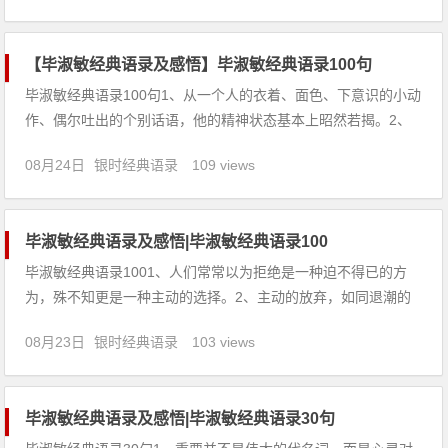
的工具：戒尺、鞋底、鸡毛掸子。4、爱怕沉默。太多的人，以
为爱到深处是无
【毕淑敏经典语录及感悟】毕淑敏经典语录100句
毕淑敏经典语录100句1、从一个人的衣着、面色、下意识的小动
作、偶尔吐出的个别话语，他的精神状态基本上昭然若揭。2、
修补是比丢弃更繁琐的工程。修补是比丢弃更艰苦的跋涉。修补
08月24日
银时经典语录
109 views
是比丢弃更费心费时的历练。修补是比丢弃更精妙的技艺。3、
坚持把一件事弄明白不容易，始终把一件事不弄明白，坚持糊涂
也不容易。
毕淑敏经典语录及感悟|毕淑敏经典语录100
毕淑敏经典语录1001、人们常常以为拒绝是一种迫不得已的方
为，殊不知更是一种主动的选择。2、主动的放弃，如同退潮的
海水，在动荡归于平静的过程中，遗留下突兀屹立的东西，那才
08月23日
银时经典语录
103 views
是你生命中最重要的礁石。3、愿我们都能被世界温暖相拥。4、
人生本没有什么意义，是我们身边人的情和爱让它有意义。5、
人生的
毕淑敏经典语录及感悟|毕淑敏经典语录30句