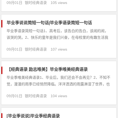
09月01日
银时经典语录
105 views
去，请和我联系。3、好女人是一所学校，好男人毕业了可留校
任教。4、再深情望一眼，曾经充满回忆的教室。5、当我们发觉
想要去抓
毕业季说说简短一句话|毕业季语录简短一句话
毕业季语录简短一句话1、高考后，该告白的告白，该闹的闹，
该哭的哭。2、快乐的童年是我们兴奋，在母校里的有趣生活我
会永远记住，因为你就如我的亲姐妹。3、人世间最珍贵的，莫
09月01日
银时经典语录
107 views
过于真诚的友情，深切的怀念，像幽香的小花，开在深谷。毕业
季节，愿我们的友谊永远不散。4、离别时，留下一串艰难的足
迹；相逢时，
【经典语录 励志唯美】毕业季唯美经典语录
毕业季唯美经典语录1、毕业后，我们还会不会再见？2、不知不
觉，漫漫的雨季已经悄然降临。洋洋洒洒的雨露淋湿了世界，也
淋湿了我的心。在这个多情的日子里，一起来聆听，雨的声音。
09月01日
银时经典语录
104 views
3、毕业了，满足是最真实的财富。贪婪是最真实的贫穷。4、最
后环视一下空旷的宿舍，以前总抱怨挤挤的宿舍，关好水龙头，
关好壁柜
[毕业季说说]毕业季经典语录