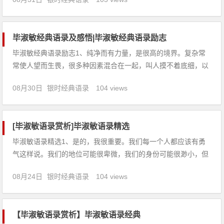
们虽然有两颗心，却只有一个念头——风雨同舟地向前。3、佛
说，前世的次回眸，才换来今生的擦肩而过。顿生气
毕淑敏经典语录及感悟|毕淑敏经典语录励志
毕淑敏经典语录励志1、纯净而有力量，是很高的境界。复杂常
常使人望而生畏，很多种因素混合在一起，叫人摸不着底细，以
混浊佯作高深。2、你的爱情等待你的看法。你的爱情验证你的
08月30日
银时经典语录
104 views
看法。你能够有什么样的爱情观，你就有什么样的爱情。你的观
念就是你的命运。3、我会在没有人的暗夜深深检讨自己的缺
憾。但我不愿在众
[毕淑敏语录赏析]毕淑敏语录精选
毕淑敏语录精选1、是的，我很重要。我们每一个人都应该有勇
气这样说。我们的地位可能很卑微，我们的身份可能很渺小，但
这丝毫不意味着我们不重要。重要并不是伟大的同义词，它是心
08月24日
银时经典语录
104 views
灵对生命的允诺。2、生命有的时候就像一支注射器，扎下去，
你不知道会把什么东西吸进来。也许是血，也许是蒸馏水，也许
是脓。3、训练
【毕淑敏语录赏析】毕淑敏语录经典