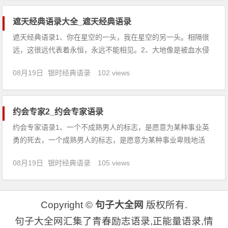
的时间，
遮天经典语录大全_遮天经典语录
遮天经典语录1、你在星空的一头，我在星空的另一头。相隔很
远，这很远代表着永恒，永远不能相见。2、大地像是被血水侵
染过，呈红褐色，冷硬而枯寂，入眼一片荒凉与空旷，地面上零
08月19日
银时经典语录
102 views
星矗立着一些巨大的岩石，放眼望去犹如一座座墓碑。3、遥想
当年，帝尊年少，不死还穿开裆裤，唯贫道独尊，指点江山，睥
睨天下，谈笑间
约会专家2_约会专家语录
约会专家语录1、一个不成熟男人的标志，是愿意为某种事业英
勇的死去，一个成熟男人的标志，是愿意为某种事业卑贱地活
着。你说人乔布斯，比尔盖茨，这些大咖们，他们起步都在车库
08月19日
银时经典语录
105 views
啊。2、女人感动未必就是动心，公平竞争未必就是公平，争执
斗气，也不能说这不是爱情，人们本身就是矛盾体，心里想的不
说，说的又不愿去做
Copyright ©
句子大全网
版权所有.
句子大全网汇集了青春励志语录,正能量语录,情