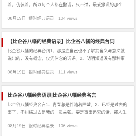
着，伪装着，所以每个人都在撒谎，只不过，最爱撒谎的那个
人，却是我。2、已经是过去的事了，不纠结过去是我的一贯主
08月19日
银时经典语录
104 views
张。要是事事追究的话，那人生就只因为这些事一片黯淡了。
3、跟上司去出差的话，不管是住宿还是晚餐，自己都做不了
主。但是想开点就会觉得
【比企谷八幡的经典语录】比企谷八幡的经典台词
比企谷八幡的经典台词1、那是连自己也不了解其含义与意义就
说出的，没有概念，仅凭信念的话语。2、明明知道没有那种事
情，明明知道要是钻牛角尖的话，就会落得一无所获的下场。即
08月19日
银时经典语录
111 views
便如此还是左思右想，痛苦不堪，不断挣扎。3、被孤立起来，
孤身一人本身没什么问题。关键是，怀着恶意使别人孤立自己。
4、自顾自的
比企谷八幡经典语录|比企谷八幡经典名言
比企谷八幡经典名言1、青春总是伴随着障壁。2、已经是过去的
事了，不纠结过去是我的一贯主张。要是事事追究的话，那人生
就只因为这些事一片黯淡了。3、是啊。不说就能明白，根本是
08月19日
银时经典语录
106 views
不切实际的。4、就像替身使者之间会相互吸引，孤立者似乎也
善于发现孤立者。5、同样的地点，同样的人物，一起度过同样