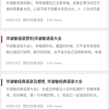
毕淑敏语录经典1、常常提醒自己注意幸福，就像在寒冷的日子
里经常看看太阳，心就不知不觉暖洋洋亮光光。2、人生终究是
值得珍重的，凋敝的只是岁月。3、希翼一旦萌生，你除了去实
08月24日
银时经典语录
103 views
现它别无他法。4、真正的自尊是建立在不断完善自己的地基之
上的，谎言只不是短暂的烟幕。5、注视的目光应该是宁静而安
然的，好像
毕淑敏语录赏析|毕淑敏语录大全
毕淑敏语录大全1、幸福很矜持。遭逢的时候，它不会夸张地和
我们提前打招呼。离开的时候，也不会为自己说明和申辩。幸福
是个哑巴。2、将来是沉稳的，未来是炙热的。将来是简明扼要
08月24日
银时经典语录
103 views
的，未来是华美铺张的。将来是务实的，未来是缥缈的。将来是
有条不紊的，未来是浮想联翩的。将来是殚精竭虑的，未来是高
瞻远瞩的。将来是
毕淑敏经典语录及感悟_毕淑敏经典语录大全
毕淑敏经典语录大全1、你是怎样度过人生的低潮的？安静地等
待。好好睡觉。像一只冬眠的熊。2、给自己一段温软的时光，
让灵魂安静的绽放。3、打人是个重体力活儿，它使人肩酸腕
08月24日
银时经典语录
104 views
痛，好像徒手将一千块蜂窝煤搬上五楼。于是人们便发明了打人