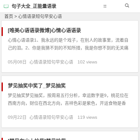
句子大全_正能量语录
首页
>
心情语录短句早安心语
[唯美心语语录微博]心情心语语录
心情心语语录1、我永远的是个戏子，在别人的故事里，流着自
己的泪。2、你是我猜不到的不知所措，我是你想不到的无关痛
痒。3、痛过之后就不会觉得痛了，有的只会是一颗冷漠的心。
05月08日
心情语录短句早安心语
102 views
4、如果我不向你求婚，我会后悔一辈子，因为你是我的惟一。
5、我们放下个性，放下原则，放下自由，只是因为放不下一个
人。6、
梦见抽奖中奖了_梦见抽奖
梦见抽奖梦见抽奖，按周易五行分析，幸运数字是9，桃花位在
西南方向，财位在西北方向，吉祥色彩是紫色，开运食物是香
菇。【吉凶指数：75】梦见抽奖：1、本命年的人梦见抽奖，意
09月22日
心情语录短句早安心语
119 views
味着平顺如意，一切依理行事，得名利双全。2、怀孕的人梦见
抽奖，预示生男，春占生女，慎防动胎气。3、男人梦见抽奖，
会心情懊