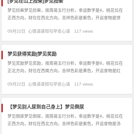
[梦见在山上捡柴]梦见捡柴
梦见捡柴梦见捡柴，按周易五行分析，幸运数字是4，桃花位在
正西方向，财位在西北方向，吉祥色彩是紫色，开运食物是饼
干。【吉凶指数：92】梦见捡柴：1、学生梦见捡柴，预示着你
09月22日
心情语录短句早安心语
117 views
近期的考试成绩很一般，没有太大的突破，要继续努力才是。
2、恋爱中的人梦见捡柴，说明心情不稳定，忽冷忽热，互相信
任婚姻可成。
梦见获得奖励|梦见奖励
梦见奖励梦见奖励，按周易五行分析，幸运数字是8，桃花位在
正北方向，财位在西南方向，吉祥色彩是黄色，开运食物是红
薯。【吉凶指数：94】梦见奖励：1、梦见物质奖励，说明你的
09月22日
心情语录短句早安心语
117 views
地位将会提高。梦见奖励，千万别自满，再接再厉才能再创佳
绩。2、本命年的人梦见奖励，意味着诸事有波折，心情不稳
定，慎防小人设
【梦见别人尿到自己身上】梦见倒尿
梦见倒尿梦见倒尿，按周易五行分析，幸运数字是4，桃花位在
正西方向，财位在西北方向，吉祥色彩是紫色，开运食物是汤
圆。【吉凶指数：75】梦见倒尿：1、本命年的人梦见倒尿，意