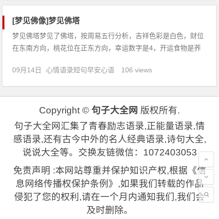
梦见打黑猫
[梦见佛像]梦见佛塔
梦见佛塔梦见了佛塔，按周易五行分析，吉祥色彩是白色，财位
在东南方向，桃花位在正东方向，幸运数字是4，开运食物是荞
麦。【吉凶指数：84】梦见佛塔：1、恋爱中的人梦见了佛塔，
09月14日
心情语录短句早安心语
106 views
说明只要互相信任，坦诚对待可成夫妻。2、做生意的人梦见了
佛塔，代表虽有财利，内部不能安定，心情不好。3、梦见佛
塔，佛塔
Copyright ©
句子大全网
版权所有.
句子大全网汇集了青春励志语录,正能量语录,情
感语录,还有古今中外的名人经典语录,诗句大全,
说说大全等。交换友链微信：1072403053
免责声明 :本网站尊重并保护知识产权,根据《信
息网络传播权保护条例》,如果我们转载的作品
侵犯了您的权利,请在一个月内通知我们,我们会
及时删除。