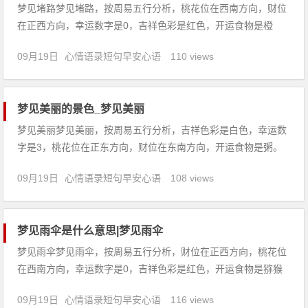
梦见堵路梦见堵路，按周易五行分析，桃花位在西南方向，财位
在正西方向，幸运数字是0，吉祥色彩是红色，开运食物是橙
子。【吉凶指数：82】梦见堵路：1、梦见堵路，表示最近的运
09月19日
心情语录短句早安心语
110 views
势是很好的，自己心情不好的时候，就会胡乱的花钱购物，建议
需要学会节制。2、病人梦见堵路，预示着近期你的运势不好，
本来已经快
梦见美丽的景色_梦见美丽
梦见美丽梦见美丽，按周易五行分析，吉祥色彩是白色，幸运数
字是3，桃花位在正东方向，财位在东南方向，开运食物是粥。
【吉凶指数：80】梦见美丽：1、梦见自己身处美丽岛屿，心情
09月19日
心情语录短句早安心语
108 views
舒畅，表示梦者会有愉快的旅游，生意投资也会令其满意，当
然，不能奢望太高。对于女性，这个梦境是快乐的感情生活的象
征。2、梦
梦见雨伞是什么意思|梦见雨伞
梦见雨伞梦见雨伞，按周易五行分析，财位在正西方向，桃花位
在西南方向，幸运数字是0，吉祥色彩是红色，开运食物是猕猴
桃。【吉凶指数：93】梦见雨伞：1、梦见下雨买雨伞，今天的
09月19日
心情语录短句早安心语
116 views
你感觉自己就像是一部运作良好的机器，休息的日子也有参加不