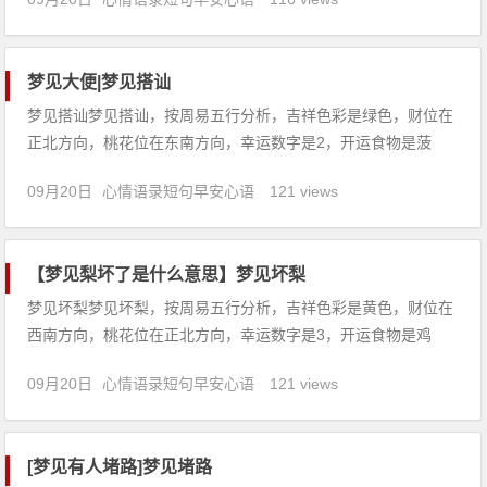
未能解开困境，心情不定，工作中小心，慎防损伤之灾。2、梦
见鼻孔痛，意味着梦者会有大的灾难，大凶之兆。3、梦见自己
的鼻孔
梦见大便|梦见搭讪
梦见搭讪梦见搭讪，按周易五行分析，吉祥色彩是绿色，财位在
正北方向，桃花位在东南方向，幸运数字是2，开运食物是菠
菜。【吉凶指数：93】梦见搭讪：1、做生意的人梦见搭讪，虽
09月20日
心情语录短句早安心语
121 views
有财利，内部不能安定，心情不好。2、谈婚论嫁的人梦见美女
搭讪，说明观念无法沟通，主风不同婚姻难成。3、本命年的人
梦见搭讪
【梦见梨坏了是什么意思】梦见坏梨
梦见坏梨梦见坏梨，按周易五行分析，吉祥色彩是黄色，财位在
西南方向，桃花位在正北方向，幸运数字是3，开运食物是鸡
蛋。【吉凶指数：80】梦见坏梨：1、恋爱中的人梦见坏梨，说
09月20日
心情语录短句早安心语
121 views
明心情不稳定，忽冷忽热，互相信任婚姻可成。2、怀孕的人梦
见坏梨，预示生女，冬占生男，慎防动土而动胎气。3、本命年
的人梦见
[梦见有人堵路]梦见堵路