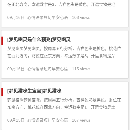
在正北方向，幸运数字是3，吉祥色彩是黄色，开运食物是毛
豆。【吉凶指数：78】梦见遗像：1、本命年的人梦见遗像，意
09月16日
心情语录短句早安心语
108 views
味着有波折、心情不稳，诸事有阻碍，慎防小人背信。2、梦见
陌生人的遗像，这个陌生人其实就是梦中自我的另一面，代表着
梦者想要重
[梦见幽灵是什么预兆]梦见幽灵
梦见幽灵梦见幽灵，按周易五行分析，吉祥色彩是橙色，桃花位
在西北方向，财位在正东方向，幸运数字是8，开运食物是芹
菜。【吉凶指数：77】梦见幽灵：1、恋爱中的人梦见幽灵，说
09月16日
心情语录短句早安心语
115 views
明心情不稳定，忽冷忽热，互相信任婚姻可成。2、怀孕的人梦
见幽灵，预示生女，冬占生男，慎防动胎气。3、做生意的人梦
见幽灵，
[梦见猫咪生宝宝]梦见猫咪
梦见猫咪梦见猫咪，按周易五行分析，吉祥色彩是黑色，财位在
东南方向，桃花位在西北方向，幸运数字是1，开运食物是土
豆。【吉凶指数：95】梦见猫咪：1、梦见怀孕的猫咪死了，预
09月15日
心情语录短句早安心语
107 views
示着近期的意志有些消沉，会沉迷于一些事情中无法自拔，建议
你可以外出散散心，调整下心情，或许会有不一样的想法。2、