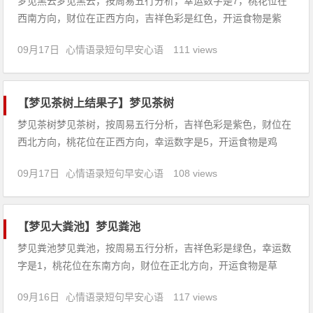
梦见黑云梦见黑云，按周易五行分析，幸运数字是7，桃花位在
西南方向，财位在正西方向，吉祥色彩是红色，开运食物是紫
菜。【吉凶指数：89】梦见黑云：1、梦见黑云，预示着你的心
09月17日
心情语录短句早安心语
111 views
情不大稳定，有一些狂乱或暴躁。黑云象征着忧虑、压力和烦
恼。2、做生意的人梦见黑云，代表起初遇到阻碍经营不利，重
整之后顺利。
【梦见茶树上结果子】梦见茶树
梦见茶树梦见茶树，按周易五行分析，吉祥色彩是紫色，财位在
西北方向，桃花位在正西方向，幸运数字是5，开运食物是鸡
汤。【吉凶指数：83】梦见茶树：1、恋爱中的人梦见茶树，说
09月17日
心情语录短句早安心语
108 views
明心情不稳定，忽冷忽热，互相信任婚姻可成。2、做生意的人
梦见茶树，代表数次的变动，营利起落不定，需要重新调整。
3、本命年
【梦见大粪池】梦见粪池
梦见粪池梦见粪池，按周易五行分析，吉祥色彩是绿色，幸运数
字是1，桃花位在东南方向，财位在正北方向，开运食物是草
莓。【吉凶指数：98】梦见粪池：1、职员梦见老公掉进粪池，
09月16日
心情语录短句早安心语
117 views
预示着近期的玩乐心态比较重，自己无法专心工作，心情也会因