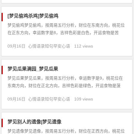
此受到影响，建议你要注意不要因为玩了过头而让自己的荷包受
重伤。2、
[梦见偷鸡杀鸡]梦见偷鸡
梦见偷鸡梦见偷鸡，按周易五行分析，财位在东南方向，桃花位
在正东方向，幸运数字是8，吉祥色彩是白色，开运食物是苦
瓜。【吉凶指数：88】梦见偷鸡：1、女人梦见偷鸡，预示着你
09月16日
心情语录短句早安心语
112 views
对目前的婚姻生活不满意，心情也很低落。2、梦见偷鸡，预示
着近期你的运势不佳，诸事也不顺利，是不祥之兆。3、做生意
的人梦见
梦见瓜果满园_梦见瓜果
梦见瓜果梦见瓜果，按周易五行分析，幸运数字是9，桃花位在
东南方向，财位在正北方向，吉祥色彩是绿色，开运食物是菠
菜。【吉凶指数：75】梦见瓜果：1、梦见在瓜园里吃瓜，预示
09月16日
心情语录短句早安心语
109 views
着近期你的运势不佳，心情也很差，由于一时的大意惹的祸会更
令你焦虑。2、梦见吃腐烂的瓜果，预示要多注意自己的日常饮
食卫生，预
梦见别人的遗像|梦见遗像
梦见遗像梦见遗像，按周易五行分析，财位在正西方向，桃花位