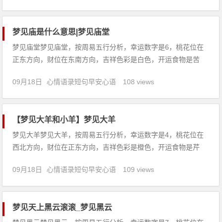
完的活动，适合参加一些短途的外出活动，会让心情变得更好，
身体也不会
梦见庙是什么意思|梦见庙堂
梦见庙堂梦见庙堂，按周易五行分析，幸运数字是6，桃花位在
正东方向，财位在东南方向，吉祥色彩是白色，开运食物是苦
瓜。【吉凶指数：94】梦见庙堂：1、上学的人梦见庙堂，口试
09月18日
心情语录短句早安心语
108 views
成绩差，无法达到录取标准。2、怀孕的人梦见庙堂，生男。
六、七月生女，防早产。3、恋爱中的人梦见庙堂，心情不稳
定，忽冷忽热
【梦见大羊和小羊】梦见大羊
梦见大羊梦见大羊，按周易五行分析，幸运数字是4，桃花位在
西北方向，财位在正东方向，吉祥色彩是橙色，开运食物是芹
菜。【吉凶指数：84】梦见大羊：1、本命年的人梦见大羊，意
09月18日
心情语录短句早安心语
109 views
味着虽有得财利，然心情不宁，宜小心注意官符。2、做生意的
人梦见大羊，代表经营中阻碍多，成长慢，但是吉祥得利。3、
出行的人
梦见天上黑云滚滚_梦见黑云