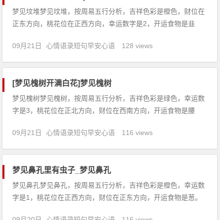
梦见坟堆梦见坟堆，按周易五行分析，吉祥色彩是橙色，财位在
正东方向，桃花位在正西方向，幸运数字是2，开运食物是韭
菜。【吉凶指数：98】梦见坟堆：1、上学的人梦见坟堆，意味
09月21日
心情语录短句早安心语
128 views
着一次的失败不要灰心，再努力有成功。2、本命年的人梦见坟
堆，意味着虽有得财利，然心情不宁，宜小心注意官符。3、恋
爱中的人
[梦见槐树开满白花]梦见槐树
梦见槐树梦见槐树，按周易五行分析，吉祥色彩是绿色，幸运数
字是3，桃花位在正北方向，财位在西南方向，开运食物是腰
果。【吉凶指数：99】梦见槐树：1、梦见采摘杨槐树花，预示
09月21日
心情语录短句早安心语
116 views
着你近期由于工作上的压力大，让自己有些压力过大，建议你最
好约上朋友或家人出去游玩，放松一下心情，松开一切的束缚。
2、男性梦
梦见鼻孔里有虫子_梦见鼻孔
梦见鼻孔梦见鼻孔，按周易五行分析，吉祥色彩是橙色，幸运数
字是1，桃花位在正西方向，财位在正东方向，开运食物是葱。
【吉凶指数：82】梦见鼻孔：1、本命年的人梦见鼻孔，意味着
09月20日
心情语录短句早安心语
116 views