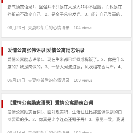
霸气励志语录1、坚强并不只是在大是大非中不屈服，而也是在
挫折前不改变自己。2、是金子总会发光。3、能让自己登高的，
不是借用他人的肩膀。4、和勤奋的人在一起，你不会懒惰。5、
06月23日
夫妻吵架后的心情语录
104 views
成功永远属于一直在跑的人。6、失败乃成功之母。7、人生，最
宝贵的莫过于光阴；人生，最璀璨的莫过于事业；人生，最快乐
爱情公寓张伟语录|爱情公寓励志语录
爱情公寓励志语录1、现在生米都已经煮成稀饭了。2、你是什么
座的？我是肉做的。3、一条大河波浪宽，风吹稻花香两岸。4、
为了捍卫我公寓一哥的地位，我有责任保护公寓的女性，免受除
06月14日
夫妻吵架后的心情语录
103 views
我以外，任何人男人的欺骗！拗造型是吧，我会让你哭得很有节
奏！5、我曾经尝试用面条上个吊，用降落伞跳过楼，用豆腐撞
过头，
【爱情公寓励志语录】爱情公寓励志台词
爱情公寓励志台词1、面对现实吧，生活往往比那些偶像剧的口
味要重的多。2、你真是比李连杰还甄子丹！3、意见一致，我说
了算。意见不一致，她说了算。4、行，行行出二货。5、我是小
06月14日
夫妻吵架后的心情语录
102 views