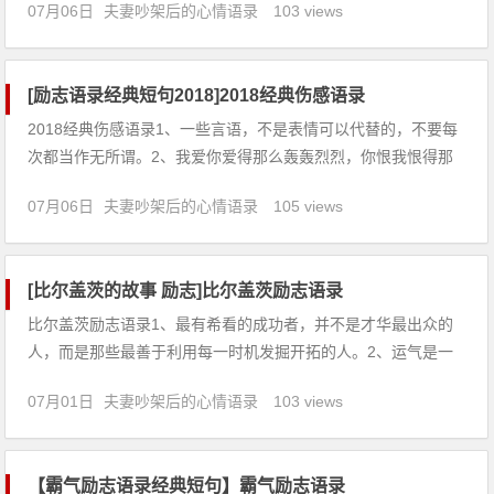
07月06日
夫妻吵架后的心情语录
103 views
有勇气；跟着感觉走，就要有倾其所有的决心。5、父母还在为
你拼，你有什么理由不去努力。6、困难只能吓倒懦夫、懒汉，
而胜
[励志语录经典短句2018]2018经典伤感语录
2018经典伤感语录1、一些言语，不是表情可以代替的，不要每
次都当作无所谓。2、我爱你爱得那么轰轰烈烈，你恨我恨得那
么深入骨髓。3、不要干杯，不要聚合，因为那是离别的重逢，
07月06日
夫妻吵架后的心情语录
105 views
被敲击的心，痛地眼泪都流往了心里。4、记忆变成空白，遗憾
就会像绳子一样拴住你的心。5、多怕现在聊得热火朝天的我
们，以后
[比尔盖茨的故事 励志]比尔盖茨励志语录
比尔盖茨励志语录1、最有希看的成功者，并不是才华最出众的
人，而是那些最善于利用每一时机发掘开拓的人。2、运气是一
个因素，然而我想最重要的因素还是我们的远见和高度的洞察
07月01日
夫妻吵架后的心情语录
103 views
力。我从来都是戴着看远镜看这个世界的。3、轻率和疏忽所造
成的祸患不相上下。有很多青年人之所以失败，就是败在做事轻
率这一点上。4
【霸气励志语录经典短句】霸气励志语录