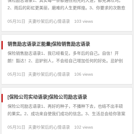
保险励志语录1、其实每一条都通往阳光的大道，都充满坎坷。
2、雨后的彩虹更美丽，磨难的人生更辉煌。3、你要求的次数愈
多，你就越容易得到你要的东西，而且连带地也会得到更多乐
05月31日
夫妻吵架后的心情语录
103 views
趣。4、人生路上有阻挡你梦想的砖墙，那是有原因的。这些砖
墙让我们来证明我们究竟有多么想要得到我们所需要的。5、压
力不是有人
销售励志语录正能量|保险销售励志语录
保险销售励志语录1、我已经看见，多年后的自己。自信！开
朗！豁达！2、忌妒别人，不会给自己增加任何的好处。忌妒别
人，也不可能减少别人的成就。3、生前的赞扬往往虚假，死后
05月31日
夫妻吵架后的心情语录
106 views
的议论常常真实。4、生活不相信眼泪，眼泪并不代表软弱。5、
认识自己，降伏自己，改变自己，才能改变别人。6、诚心诚
意，&ld
[保险公司实动语录]保险公司励志语录
保险公司励志语录1、再好的种子，不播种下去，也结不出丰硕
的果实。2、成功来自使我们成功的信念。3、生活总会给你答案
的，但不会马上把一切都告诉你。只要你肯等一等，生活的美
05月31日
夫妻吵架后的心情语录
102 views
好，总在你不经意的时候，盛装莅临。4、没有糟糕的事情，只