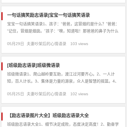
有糟糕的心情。5、不如意的时候不要尽往悲伤里钻，想想有笑
声的日子吧
一句话搞笑励志语录|宝宝一句话搞笑语录
宝宝一句话搞笑语录1、孩子：“爸爸，这冒烟的是什么？”爸爸：
“记住，冒烟是烟囱。”孩子：“噢，知道啦！那爸爸的鼻子为什么
不叫‘烟囱’呢？”2、一日，不足四岁的女儿在一边自己玩耍时突
05月29日
夫妻吵架后的心情语录
103 views
然冒出一句：我是大美
[班级励志语录]班级微语录
班级微语录1、爬山越岭要互助，渡江过河要齐心。2、一人计
短，百人计长。3、集体是力量的源泉，众人是智慧的摇篮。4、
一人想一点，两人添一点，三人凑齐全。5、一个手指握不成拳
05月25日
夫妻吵架后的心情语录
102 views
头。6、友谊是培养人的感情的学校。7、聪明人与朋友同行，步
调总是齐一的。8、鱼不能离水，雁不能离群。9、一致是强
【励志语录图片大全】班级励志语录大全
班级励志语录大全1、细节决定成败，态度决定高度！2、勤奋学