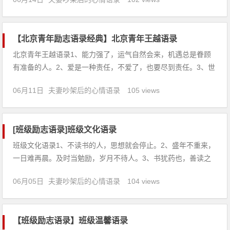
溪流，永远向前流，小溪流呀小溪流，永远不停留。6、你今天
晚上必须给我上线，否则——我就把你的
【北京青年励志语录经典】北京青年王越语录
北京青年王越语录1、能力强了，运气自然会来，机遇总是眷顾
有准备的人。2、爱是一种责任，不爱了，也要尽到责任。3、世
上本没有路，走的人多了，就更无路可走了。4、弄伤自己很容
06月11日
夫妻吵架后的心情语录
105 views
易，可从伤口中走出来，却很难。5、有理想，也得有实现理想
的能力，否则就是空想。6、人嘛，总会有不切实际的幻想，期
望越高
[班级励志语录]班级文化语录
班级文化语录1、不读书的人，思想就会停止。2、盛年不重来，
一日难再晨。及时当勉励，岁月不待人。3、书犹药也，善读之
可以医愚。4、立志欲坚不欲锐，成功在久不在速。5、读书不是
06月05日
夫妻吵架后的心情语录
104 views
为了雄辩和驳斥，也不是为了轻信和盲从，而是为了思考和权
衡。6、青霄有路终须到，金榜无名誓不归。7、我心一片磁针
石，
【班级励志语录】班级温馨语录