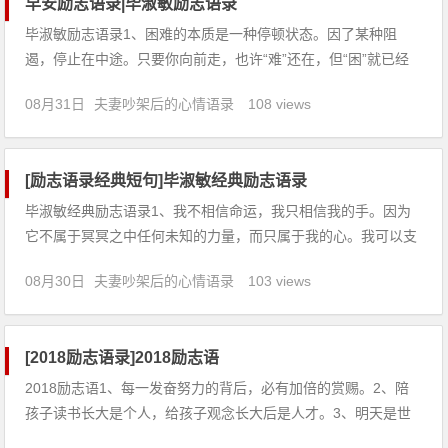
早安励志语录|毕淑敏励志语录
毕淑敏励志语录1、困难的本质是一种停顿状态。因了某种阻
遏，停止在中途。只要你向前走，也许“难”还在，但“困”就已经
解除了。2、旅行好像是一种溶剂，溶化了尘封的盖子，如烟的
08月31日
夫妻吵架后的心情语录
108 views
温情就升腾出来了。3、你的悲伤不是全世界都要知道，要学会
一个人担当。4、一
[励志语录经典短句]毕淑敏经典励志语录
毕淑敏经典励志语录1、我不相信命运，我只相信我的手。因为
它不属于冥冥之中任何未知的力量，而只属于我的心。我可以支
配它，去干我想干的任何一件事情。2、人生的重大决定，是由
08月30日
夫妻吵架后的心情语录
103 views
心规划的，像一道预先计算好的框架，等待着你的星座运行。如
期待改变我们的命运，请首先改变心的轨迹。3、幸福不喜欢喧
嚣浮华，常常在
[2018励志语录]2018励志语
2018励志语1、每一发奋努力的背后，必有加倍的赏赐。2、陪
孩子读书长大是个人，给孩子观念长大后是人才。3、明天是世
上增值最快的一块土地，因它充满了希望。4、跟着理智走，要