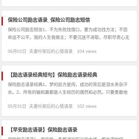
么？5、要漂亮总是要付出代价的。6、我要恋爱!做一个最美的
新娘!7
保险公司励志语录_保险公司励志短信
保险公司励志短信1、不为失败找借口，要为成功找方法；不怨
命运不公平，我的人生我做主；不要沉迷不进取，尽职尽责心无
愧；不要坐等机会来，需要努力去创造。2、痛苦的秘密在于，
06月02日
夫妻吵架后的心情语录
104 views
有闲工夫为自己是否幸福而烦恼。3、勇猛的战士们，冲锋号已
经吹响，相信英勇的战士们会各个冲锋在前，风再大、雨再猛，
也阻挡不了战士
【励志语录经典短句】保险励志语录经典
保险励志语录经典1、梦的前方是闯，成功的背后是泪水夹杂汗
水。2、所有的输和赢都是人生经历的偶然和必然。只要勇敢地
选择远方，你也就注定选择了胜利和失败的可能。人生的关键在
05月31日
夫妻吵架后的心情语录
102 views
于：只要你做了，输和赢都很精采。3、我是世界上最伟大的奇
迹。4、我相信只要踏踏实实的走，总会走出我的天。5、时间顺
流而下，
【早安励志语录】保险励志语录