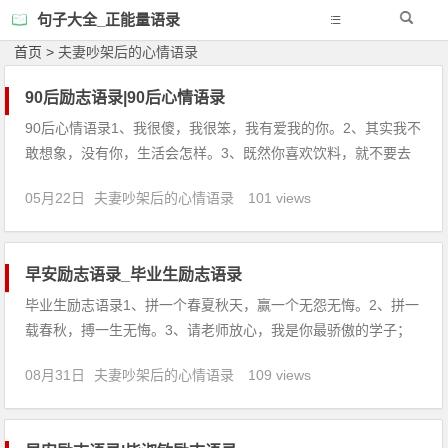
句子大全_正能量语录
首页
>
夫妻吵架后的心情语录
90后励志语录|90后心情语录
90后心情语录1、我很傻，我很笨，我有爱我的你。2、其实我不
敢想象，没有你，生活会怎样。3、既然你喜欢饮料，就不要去
碰那杯热水。4、像所有人认为的那样，你就是我整个世界。5、
05月22日
夫妻吵架后的心情语录
101 views
一想到跟你说话，我会笑得跟白痴一样。6、我莫名奇妙的笑
了，只因为想到了你。7、嘴里说着晚安，转身又和谁相谈甚
欢。
早安励志语录_毕业生励志语录
毕业生励志语录1、拼一个春夏秋天，赢一个无怨无悔。2、拼一
载春秋，搏一生无悔。3、请老师放心，我是你最骄傲的学子；
请父母放心，我是你们最争气的孩子。4、模拟的意义在于如何
08月31日
夫妻吵架后的心情语录
109 views
走下去。5、大多数人想要改造这个世界，但却罕有人想改造自
己。6、不惜寸阴于今日，必留遗憾于明朝。7、一分耕耘，一分
收