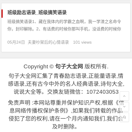
班级励志语录_班级搞笑语录
班级搞笑语录1、藏在我体内的学霸之血啊，我一学渣之名命令
你，封印解除。2、有话费的时候你那叫手机，没话费的时候你
那手机再好也只不过是一个MP3。3、愿得一人心，带我吃遍天
05月24日
夫妻吵架后的心情语录
101 views
下食。4、考试是浮云，考完就成乌云。5、世界上没有无缘无故
的爱，也没有无缘无故的恨，却偏偏有无缘无故的胖。6、下午
去湖
Copyright ©
句子大全网
版权所有.
句子大全网汇集了青春励志语录,正能量语录,情
感语录,还有古今中外的名人经典语录,诗句大全,
说说大全等。交换友链微信：1072403053
免责声明 :本网站尊重并保护知识产权,根据《信
息网络传播权保护条例》,如果我们转载的作品
侵犯了您的权利,请在一个月内通知我们,我们会
及时删除。