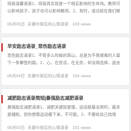
班级温馨语录1、班级其实就是一个相互影响的生命场。教师可
以影响孩子，孩子也可以影响教师。2、有时，成功就在我们眼
前，但却被我们所忽略，以致最终地丧失。把握眼前，坚持做好
06月05日
夫妻吵架后的心情语录
103 views
每件事，那么，成功将会离我们越来越近。3、只有经过地狱般
的磨炼才能创造出天堂的力量，只有流过血的手指才能弹出事件
的绝唱。4、
早安励志语录_悲伤励志语录
悲伤励志语录1、不管多么险峻的高山，总是为不畏艰难的人留
下一条攀登的路。2、心，在苦涩，在无奈，却没得选择，逝去
的温柔，随风在手间飘过。3、大概是你身边没人了，所以才来
06月04日
夫妻吵架后的心情语录
104 views
找回我是么？4、忙于采集的蜜蜂，无暇在人前高谈阔论。5、我
以为那些记不清的事其实只是被繁华埋没在心底深处。6、原来
今天最
减肥励志语录简短|暴强励志减肥语录
暴强励志减肥语录1、减肥关键就是饿，运动是最没用的，最多
是辅助，但你想靠运动瘦下来，不可能。2、不要给自己找借
口！！！3、我在减肥，我既不节食也不运动，我用的是意念，
06月03日
夫妻吵架后的心情语录
101 views
我会瘦，会瘦，瘦。4、多爱吃吖，少吃一口，能怎样，能死