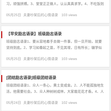
习，顽强拼搏。3、堂堂正正做人，认认真真求学。4、不吃饭则
饥，不读书则愚。5、天道酬勤，宁静致远。6、自然界没有风风
05月25日
夫妻吵架后的心情语录
103 views
雨雨，大地就不会春华秋实。7、没有口水与汗水，就没有成功
的泪水。8、只有创造，才是真正的享受，只有拚搏，才是充
【早安励志语录】班级励志语录
班级励志语录1、要从容地着手去做一件事，但一旦开始，就要
坚持到底。2、学习如春起之苗，不见其增，日有所长；辍学似
磨刀之石，不见其减，时有所亏。3、努力拼搏，今朝汗洒书
05月25日
夫妻吵架后的心情语录
103 views
本；冲刺飞跃，明日笑映容颜。4、己所不欲，勿施于人。5、花
开花落腊梅傲雪盼新春，春去春来长风破浪迎高考。6、砺志报
亲，拼十
[团结励志语录]班级团结语录
班级团结语录1、众人一条心，黄土变成金。2、人不能孤独地生
活，他需要社会。3、众人种树树成林，大家栽花花才香。4、人
是要有帮忙的。荷花虽好，也要绿叶扶持。5、劳动会给明天带
05月24日
夫妻吵架后的心情语录
102 views
来欢乐，团结会给明天带来胜利。6、一根铁线容易弯，一缕棉
纱拉不断。7、亲善产生幸福，文明带来和谐。8、天上星多黑